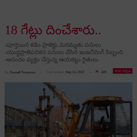
18 గేట్లు దించేశారు..
-పూర్త‌యిన క‌డెం ప్రాజెక్టు మ‌ర‌మ్మ‌తు ప‌నులు
-యుద్ధ‌ప్రాతిప‌దిక‌న ప‌నులు చేసిన ఇంజ‌నీరింగ్ సిబ్బంది
-ఆనందం వ్య‌క్తం చేస్తున్న ఆయ‌క‌ట్టు రైతులు
తాజా వార్తలు
Last updated
Aug 12, 2022
428
By
Naandi Newsteam