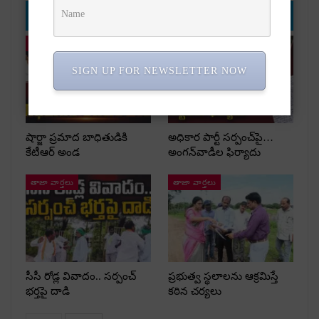
YOU MIGHT ALSO LIKE
తాజా వార్తలు
తాజా వార్తలు
SIGN UP FOR NEWSLETTER NOW
షార్జా ప్రమాద బాధితుడికి
అధికార పార్టీ స‌ర్పంచ్‌పై…
కేటీఆర్ అండ
అంగ‌న్‌వాడీల ఫిర్యాదు
తాజా వార్తలు
తాజా వార్తలు
సీసీ రోడ్ల వివాదం.. స‌ర్పంచ్
ప్రభుత్వ స్థలాలను ఆక్రమిస్తే
భ‌ర్త‌పై దాడి
కఠిన చర్యలు