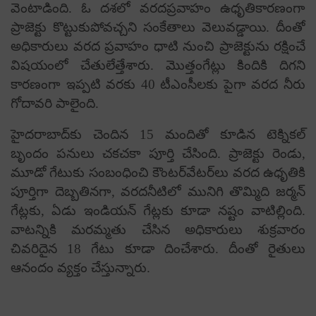
వెంటాడింది. ఓ దశలో వరదప్రవాహం ఉధృతికారణంగా
ప్రాజెక్టు కొట్టుకుపోవచ్చని సంకేతాలు వెలువడ్డాయి. దీంతో
అధికారులు వరద ప్రవాహం ధాటి నుంచి ప్రాజెక్టును రక్షించే
విషయంలో చేతులేత్తేశారు. మొత్తంగేట్లు కిందికి దిగని
కారణంగా ఇప్పటి వరకు 40 టీఎంసీలకు పైగా వరద నీరు
గోదావరి పాలైంది.
హైదరాబాద్‌కు చెందిన 15 మందితో కూడిన టెక్నికల్‌
బృందం ప‌నులు చ‌క‌చ‌కా పూర్తి చేసింది. ప్రాజెక్టు రెండు,
మూడో గేటుకు సంబంధించి కౌంటర్‌వేటర్‌లు వరద ఉధృతికి
పూర్తిగా దెబ్బతిన‌గా, వరదనీటిలో మునిగి తొమ్మిది జర్మన్
గేట్లకు, ఏడు ఇండియన్ గేట్ల‌కు కూడా న‌ష్టం వాటిల్లింది.
వాట‌న్నికి మ‌ర‌మ్మ‌తు చేసిన అధికారులు శుక్ర‌వారం
చివ‌రిదైన 18 గేటు కూడా దించేశారు. దీంతో రైతులు
ఆనందం వ్య‌క్తం చేస్తున్నారు.