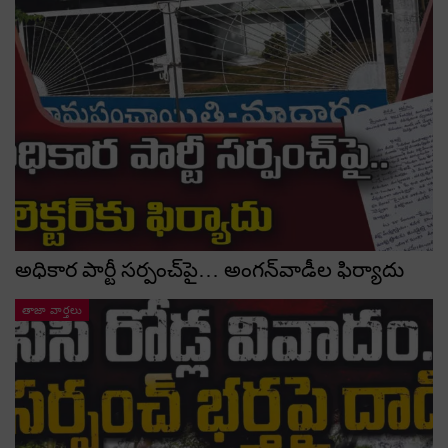
అధికార పార్టీ స‌ర్పంచ్‌పై… అంగ‌న్‌వాడీల ఫిర్యాదు
తాజా వార్తలు