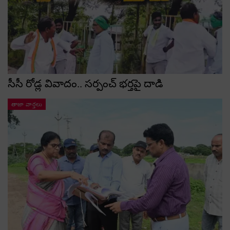
సీసీ రోడ్ల వివాదం.. స‌ర్పంచ్ భ‌ర్త‌పై దాడి
తాజా వార్తలు