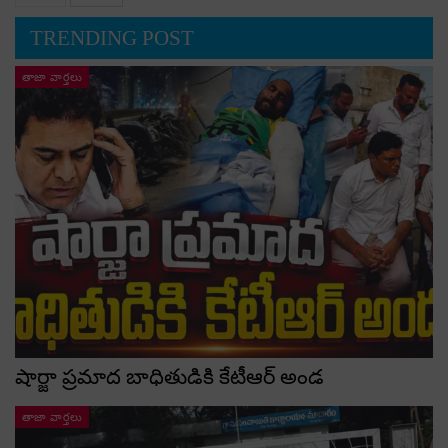
TRENDING POST
తాజా వార్తలు
షార్జా ప్రమాద బాధితుడికి కేటీఆర్ అండ
తాజా వార్తలు