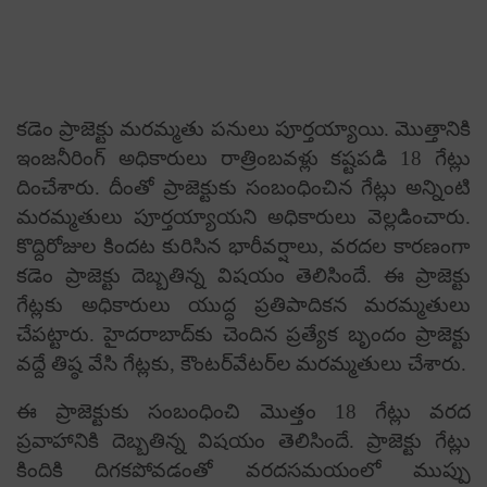
క‌డెం ప్రాజెక్టు మ‌ర‌మ్మ‌తు ప‌నులు పూర్త‌య్యాయి. మొత్తానికి
ఇంజ‌నీరింగ్ అధికారులు రాత్రింబవళ్లు క‌ష్ట‌ప‌డి 18 గేట్లు
దించేశారు. దీంతో ప్రాజెక్టుకు సంబంధించిన గేట్లు అన్నింటి
మ‌ర‌మ్మ‌తులు పూర్త‌య్యాయ‌ని అధికారులు వెల్ల‌డించారు.
కొద్దిరోజుల కింద‌ట‌ కురిసిన భారీవర్షాలు, వరదల కారణంగా
క‌డెం ప్రాజెక్టు దెబ్బ‌తిన్న విష‌యం తెలిసిందే. ఈ ప్రాజెక్టు
గేట్లకు అధికారులు యుద్ధ ప్రతిపాదికన మరమ్మతులు
చేప‌ట్టారు. హైదరాబాద్‌కు చెందిన ప్ర‌త్యేక బృందం ప్రాజెక్టు
వద్దే తిష్ఠ వేసి గేట్లకు, కౌంటర్‌వేటర్‌ల మరమ్మతులు చేశారు.
ఈ ప్రాజెక్టుకు సంబంధించి మొత్తం 18 గేట్లు వరద
ప్రవాహానికి దెబ్బతిన్న విష‌యం తెలిసిందే. ప్రాజెక్టు గేట్లు
కిందికి దిగకపోవడంతో వరదసమయంలో ముప్పు