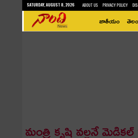
SATURDAY, AUGUST 8, 2026
ABOUT US
PRIVACY POLICY
DIS
జాతీయం
తెల
మంత్రి కృషి వల్లనే మెడికల్