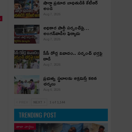
షార్జా ప్రమాద బాధితుడికి కేటీఆర్
అండ
Aug 7, 2026
ు
అధికార పార్టీ స‌ర్పంచ్‌పై…
అంగ‌న్‌వాడీల ఫిర్యాదు
Aug 7, 2026
సీసీ రోడ్ల వివాదం.. స‌ర్పంచ్ భ‌ర్త‌పై
దాడి
Aug 7, 2026
ప్రభుత్వ స్థలాలను ఆక్రమిస్తే కఠిన
చర్యలు
Aug 6, 2026
PREV
NEXT
1 of 1,144
TRENDING POST
తాజా వార్తలు