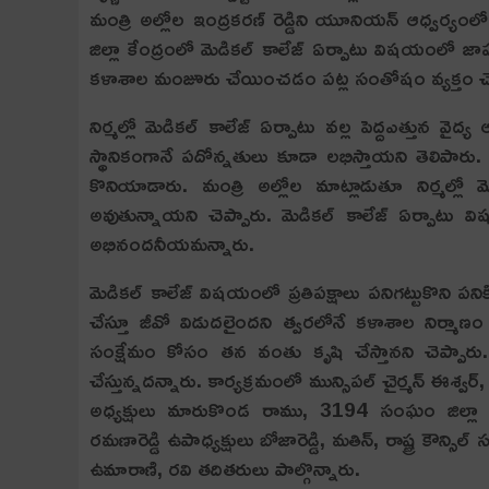
మంత్రి అల్లోల ఇంద్రకరణ్ రెడ్డిని యూనియ‌న్ ఆధ్వ‌ర
జిల్లా కేంద్రంలో మెడికల్ కాలేజ్ ఏర్పాటు విషయంలో జాప
కళాశాల మంజూరు చేయించడం పట్ల సంతోషం వ్య‌క్తం చ
నిర్మల్లో మెడికల్ కాలేజ్ ఏర్పాటు వల్ల పెద్దఎత్తున వ
స్థానికంగానే పదోన్నతులు కూడా లభిస్తాయని తెలిపా
కొనియాడారు. మంత్రి అల్లోల మాట్లాడుతూ నిర్మల్
అవుతున్నాయని చెప్పారు. మెడికల్ కాలేజ్ ఏర్పాటు వ
అభినందనీయమన్నారు.
మెడికల్ కాలేజ్ విషయంలో ప్రతిపక్షాలు పనిగట్టుకొని పన
చేస్తూ జీవో విడుదలైందని త్వరలోనే కళాశాల నిర్మ
సంక్షేమం కోసం తన వంతు కృషి చేస్తానని చెప్పారు. కా
చేస్తున్నదన్నారు. కార్యక్రమంలో మున్సిపల్ చైర్మన్ ఈశ్వర్,
అధ్యక్షులు మారుకొండ రాము, 3194 సంఘం జిల్లా కార్య
రమణారెడ్డి ఉపాధ్యక్షులు బోజారెడ్డి, మతిన్, రాష్ట్ర కౌన్సిల్
ఉమారాణి, రవి తదితరులు పాల్గొన్నారు.