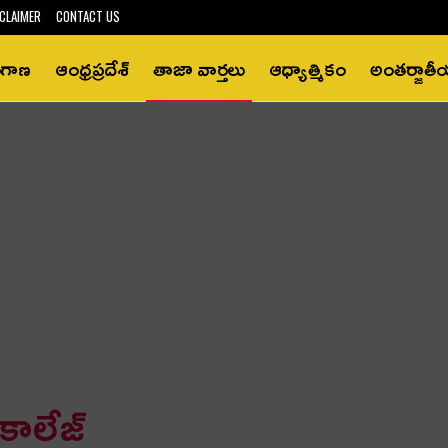
CLAIMER
CONTACT US
ంగాణ
ఆంధ్రప్రదేశ్‌
తాజా వార్తలు
ఆధ్యాత్మికం
అంతర్జాత
 కాలేజ్