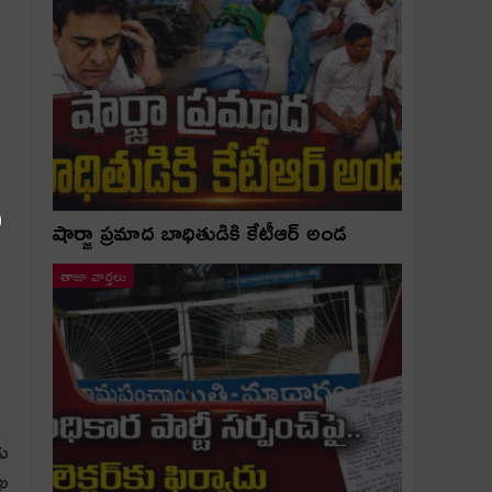
షార్జా ప్రమాద బాధితుడికి కేటీఆర్ అండ
తాజా వార్తలు
డు
ాఖ