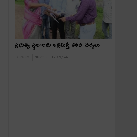
ప్రభుత్వ స్థలాలను ఆక్రమిస్తే కఠిన చర్యలు
PREV
NEXT
1 of 1,144