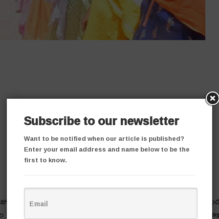
Subscribe to our newsletter
Want to be notified when our article is published?
Enter your email address and name below to be the
first to know.
ాల మంజూరైంద‌ని ప్రజారోగ్య వైద్య ఉద్యోగుల సంఘం 3194 జిల్లా అధ్యక్షు
ళాశాల మంజూరైన నేపథ్యంలో శుక్రవారం రాష్ట్ర అటవీ న్యాయ దేవాదాయ శ