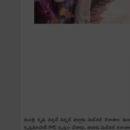
మంత్రి కృషి వ‌ల్ల‌నే నిర్మ‌ల్ జిల్లాకు మెడిక‌ల్ క‌ళాశ
కృష్ణమోహన్ గౌడ్ స్ప‌ష్టం చేశారు. జిల్లాకు మెడికల్ క