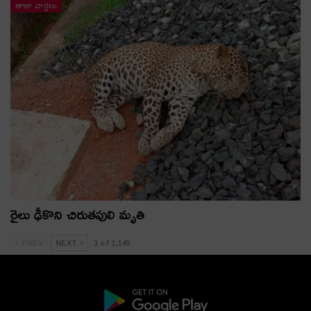
తాజా వార్తలు
రైలు ఢీకొని చిరుతపులి మృతి
PREV
NEXT
1 of 1,145