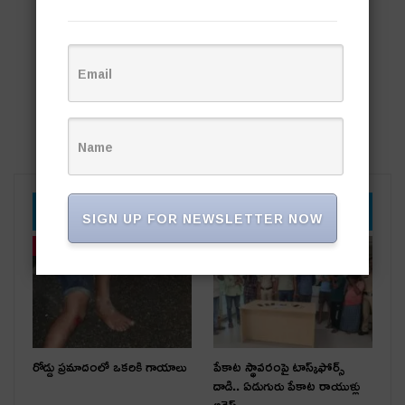
YOU MIGHT ALSO LIKE
SIGN UP FOR NEWSLETTER NOW
తాజా వార్తలు
తాజా వార్తలు
రోడ్డు ప్రమాదంలో ఒకరికి గాయాలు
పేకాట స్థావరంపై టాస్క్‌ఫోర్స్
దాడి.. ఏడుగురు పేకాట రాయుళ్లు
అరెస్ట్