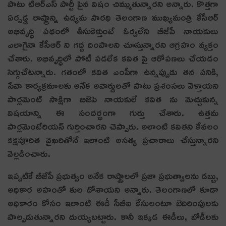
పాటు టిఆర్ఎస్ పార్టీ పైన విషం చిమ్ముతున్నారని అన్నారు. కొత్తగా
ఏర్పడ్డ రాష్ట్రాన్ని ఉద్యమ సారథి తెలంగాణ ముఖ్యమంత్రి కేసీఆర్
అభివృద్ధి పథంలో తీసుకెళ్తుంటే ఓర్వలేని బీజేపీ నాయకులు
ఎలాగైనా కేసీఆర్ ని గద్ద దింపాలని చూస్తున్నారని ఆగ్రహం వ్యక్తం
చేశారు. అభివృద్ధిలో పోటీ పడలేక కవిత పై ఆరోపణలు చేయడం
సిగ్గుచేటన్నారు. గతంలో కవిత ఎంపీగా ఉన్నప్పుడు తన పనికి,
సేవా కార్యక్రమాలకు అనేక అవార్డులతో పాటు ప్రశంసలు వెళ్తాయని
పార్లమెంట్ సాక్షిగా బిజెపి నాయకులే కవిత ను మెచ్చుకున్న
విషయాన్ని ఈ సందర్భంగా గుర్తు చేశారు. ఉత్తమ
పార్లమెంటేరియన్ గుర్తించారని చెప్పారు. అలాంటి కవితని కేవలం
కక్షపూరిత వైఖరితోనే ఇలాంటి అసత్య ప్రచారాలు చేస్తున్నారని
వెల్లడించారు.
ఇప్పటికే బీజేపీ ప్రభుత్వం అనేక రాష్ట్రాలలో ప్రజా ప్రభుత్వాలను డబ్బు,
అధికార అహంతో కుల దోశాయని అన్నారు. తెలంగాణలో కూడా
అధికారం కోసం ఇలాంటి ఈడీ సీబీఐ కేసులంటూ బెదిరింపులకు
పాల్పడుతున్నారని దుయ్యబట్టారు. కానీ ఇక్కడ ఈడీలు, బోడీలకు