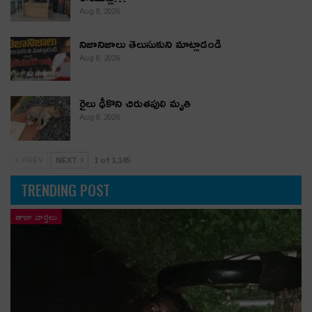
Aug 8, 2026
నిజానిజాలు తెలుసుకుని మాట్లాడండి
Aug 8, 2026
రైలు ఢీకొని చిరుతపులి మృతి
Aug 8, 2026
PREV
NEXT
1 of 1,145
TRENDING POST
తాజా వార్తలు