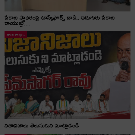
పేకాట స్థావరంపై టాస్క్‌ఫోర్స్ దాడి.. ఏడుగురు పేకాట
రాయుళ్లు…
తాజా వార్తలు
నిజానిజాలు తెలుసుకుని మాట్లాడండి