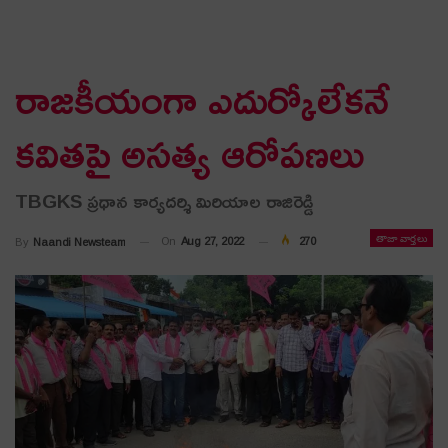
రాజకీయంగా ఎదుర్కోలేకనే
కవితపై అసత్య ఆరోపణలు
TBGKS ప్రధాన కార్యదర్శి మిరియాల రాజిరెడ్డి
తాజా వార్తలు
On
Aug 27, 2022
270
By
Naandi Newsteam