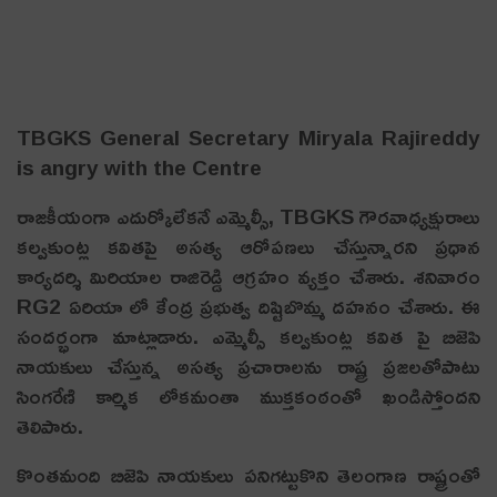
TBGKS General Secretary Miryala Rajireddy
is angry with the Centre
రాజకీయంగా ఎదుర్కోలేకనే ఎమ్మెల్సీ, TBGKS గౌరవాధ్యక్షురాలు
కల్వకుంట్ల కవితపై అసత్య ఆరోపణలు చేస్తున్నారని ప్రధాన
కార్యదర్శి మిరియాల రాజిరెడ్డి ఆగ్రహం వ్యక్తం చేశారు. శనివారం
RG2 ఏరియా లో కేంద్ర ప్రభుత్వ దిష్టిబొమ్మ దహనం చేశారు. ఈ
సందర్భంగా మాట్లాడారు. ఎమ్మెల్సీ కల్వకుంట్ల కవిత పై బిజెపి
నాయకులు చేస్తున్న అసత్య ప్రచారాలను రాష్ట్ర ప్రజలతోపాటు
సింగరేణి కార్మిక లోకమంతా ముక్తకంఠంతో ఖండిస్తోందని
తెలిపారు.
కొంతమంది బిజెపి నాయకులు పనిగట్టుకొని తెలంగాణ రాష్ట్రంతో