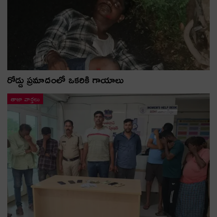
రోడ్డు ప్రమాదంలో ఒకరికి గాయాలు
తాజా వార్తలు