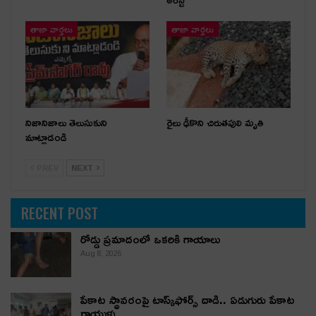
తాజా వార్తలు
తాజా వార్తలు
నిజానిజాలు తెలుసుకుని
రైలు ఢీకొని చిరుతపులి మృతి
మాట్లాడండి
PREV
NEXT
RECENT POST
రోడ్డు ప్రమాదంలో ఒకరికి గాయాలు
Aug 8, 2026
పేకాట స్థావరంపై టాస్క్‌ఫోర్స్ దాడి.. ఏడుగురు పేకాట
రాయుళ్లు…