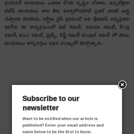
భయపడే నాయకులు ఎవరూ లేరని స్పష్టం చేశారు. ఇప్పటికైనా
బీజేపీ నాయకులు వారి తీరు మార్చుకోకపోతే ప్రజలే వారికి బుద్ధి
చెప్తారని తెలిపారు. ఆర్జీటు వైస్ ప్రెసిడెంట్ ఐలి శ్రీనివాస్ అధ్యక్షతన
జరిగిన ఈ కార్యక్రమంలో పిట్ కమిటీ, ఏరియా కమిటీ, కేంద్ర
కమిటీ, జిఎం కమిటీ, మైన్స్, సేఫ్టీ కమిటీ టెంపుల్ కమిటీ తో పాటు
నాయకులు కార్యకర్తలు అధిక సంఖ్యలో పాల్గొన్నారు.
Subscribe to our
newsletter
Want to be notified when our article is
published? Enter your email address and
name below to be the first to know.