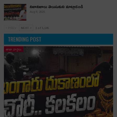
నిజానిజాలు తెలుసుకుని మాట్లాడండి
Aug 8, 2026
PREV
NEXT
1 of 1,145
TRENDING POST
తాజా వార్తలు