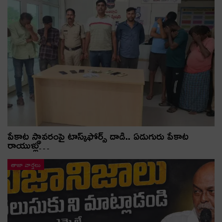
పేకాట స్థావరంపై టాస్క్‌ఫోర్స్ దాడి.. ఏడుగురు పేకాట
రాయుళ్లు…
తాజా వార్తలు