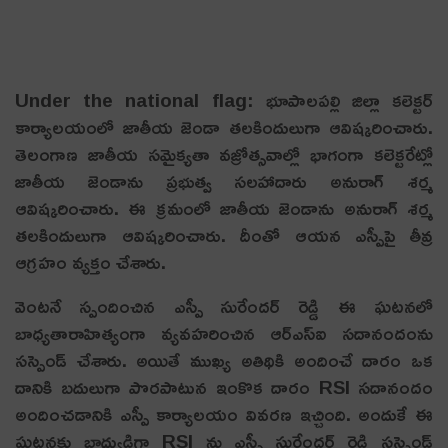
Under the national flag: భూపాలపల్లి జిల్లా కలెక్టర్
కార్యాలయంలో జాతీయ జెండా త‌ల‌కిందులుగా ఆవిష్క‌రించారు.
తెలంగాణ జాతీయ సమైక్యతా వజ్రోత్సవాల్లో భాగంగా కలెక్టరేట్లో
జాతీయ జెండాను ప్రభుత్వ సలహాదారు అనురాగ్ శర్మ
ఆవిష్కరించారు. ఈ క్రమంలో జాతీయ జెండాను అనురాగ్ శర్మ
తలకిందులుగా ఆవిష్కరించారు. దీంతో ఆయ‌న ఎస్పీపై తీవ్ర
ఆగ్రహం వ్యక్తం చేశారు.
వెంటనే స్పందించిన ఎస్పీ సురేందర్ రెడ్డి ఈ ఘ‌ట‌న‌లో
బాధ్యతారాహిత్యంగా వ్యవహరించిన ఆర్ఎస్ఐ సదానందంను
సస్పెండ్ చేశారు. అయితే ముఖ్య అతిథికి అందించే దారం ఒక
దానికి బదులుగా పొరపాటున ఇంకొక దారం RSI సదానందం
అందించడానికి ఎస్పీ కార్యాలయం వివరణ ఇచ్చింది. అందుకే ఈ
ఘటనకు బాధ్యుడిగా RSI ను ఎస్పీ సురేందర్ రెడ్డి సస్పెండ్