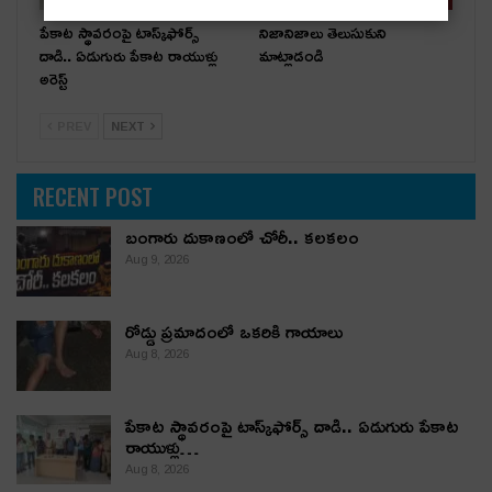
పేకాట స్థావరంపై టాస్క్‌ఫోర్స్
నిజానిజాలు తెలుసుకుని
దాడి.. ఏడుగురు పేకాట రాయుళ్లు
మాట్లాడండి
అరెస్ట్
PREV
NEXT
RECENT POST
బంగారు దుకాణంలో చోరీ.. కలకలం
Aug 9, 2026
రోడ్డు ప్రమాదంలో ఒకరికి గాయాలు
Aug 8, 2026
పేకాట స్థావరంపై టాస్క్‌ఫోర్స్ దాడి.. ఏడుగురు పేకాట
రాయుళ్లు…
Aug 8, 2026