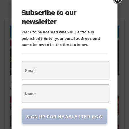
Subscribe to our
newsletter
YOU MIGHT ALSO LIKE
Want to be notified when our article is
published? Enter your email address and
తాజా వార్తలు
తాజా వార్తలు
name below to be the first to know.
బంగారు దుకాణంలో చోరీ..
రోడ్డు ప్రమాదంలో ఒకరికి గాయాలు
కలకలం
తాజా వార్తలు
తాజా వార్తలు
SIGN UP FOR NEWSLETTER NOW