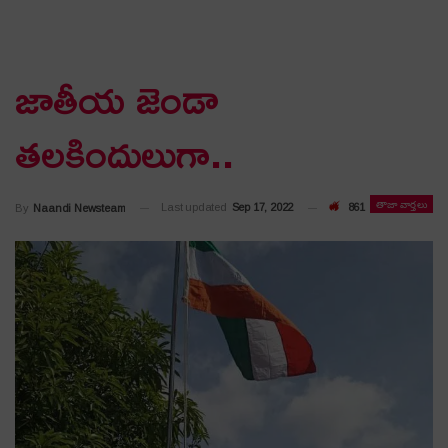
జాతీయ జెండా
త‌ల‌కిందులుగా..
తాజా వార్తలు
Last updated
Sep 17, 2022
861
By
Naandi Newsteam