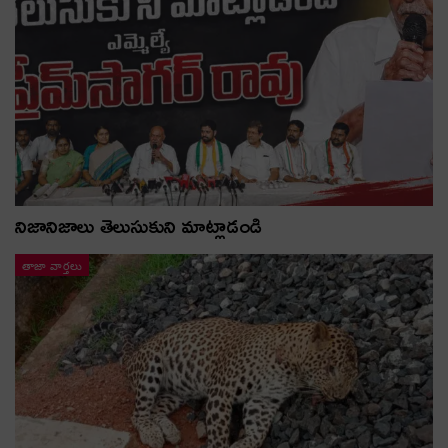
నిజానిజాలు తెలుసుకుని మాట్లాడండి
తాజా వార్తలు