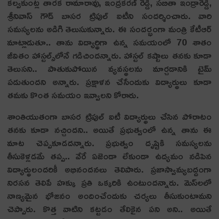
క‌ల్వ‌కుంట్ల తార‌క రామారావు, ఇంద్రకరణ్ రెడ్డి, సబితా ఇంద్రారెడ్డి,
శ్రీనివాస్ గౌడ్ బాసర ట్రిపుల్ ఐటీని సందర్శించారు. వారి
సమస్యలను అడిగి తెలుసుకున్నారు. ఈ సందర్భంగా మంత్రి కేటీఆర్
మాట్లాడుతూ.. తాను విద్యార్థిగా ఉన్న సమయంలో 70 శాతం
జీవితం హాస్టల్స్‌లోనే గడిచిందన్నారు. హాస్టల్ కష్టాలు తనకు కూడా
తెలుసని.. పాతుకుపోయిన వ్యవస్థలను మార్చడానికి టైమ్
పడుతుందని అన్నారు. ప్రక్షాళన చేసేందుకు విద్యార్థులు కూడా
తమకు కొంత సమయం ఇవ్వాలని కోరారు.
శాంతియుతంగా బాసర ట్రిపుల్ ఐటీ విద్యార్థులు చేసిన పోరాటం
తనకు కూడా నచ్చిందని.. అయితే ప్రభుత్వంలో ఉన్న తాను ఈ
మాట చెప్పకూడదన్నారు. ప్రభుత్వం దృష్టికి సమస్యలను
తీసుకెళ్లడమే తప్ప.. వేరే ఏజెండా లేకుండా ఉద్యమం నడిపిన
విద్యార్థులందరికీ అభినందనలు తెలిపారు. ప్రజాస్వామ్యబద్దంగా
నిరసన తెలిపే హక్కు ప్రతి ఒక్కరికి ఉంటుందన్నారు. మెస్‌లలో
నాణ్యమైన భోజనం అందించేందుకు చర్యలు తీసుకుంటామని
చెప్పారు. కొత్త వాటిని కట్టడం తేలికైన పని అని.. అయితే