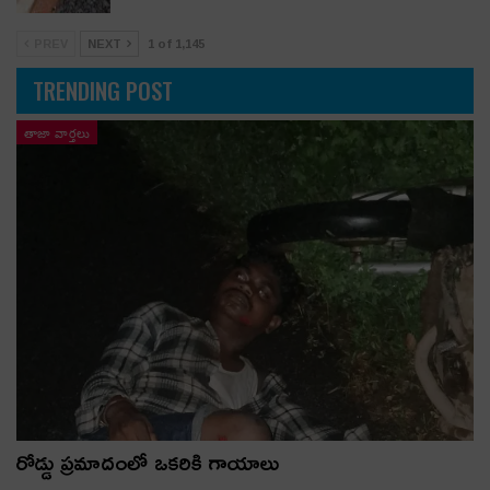
PREV
NEXT
1 of 1,145
TRENDING POST
తాజా వార్తలు
రోడ్డు ప్రమాదంలో ఒకరికి గాయాలు