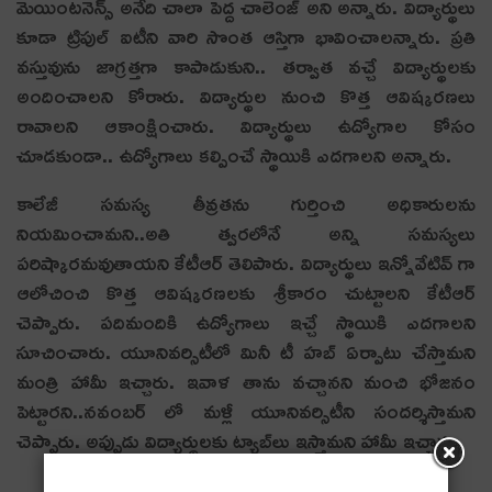
మెయింటనెన్స్ అనేది చాలా పెద్ద చాలెంజ్ అని అన్నారు. విద్యార్థులు
కూడా ట్రిపుల్ ఐటీని వారి సొంత ఆస్తిగా భావించాలన్నారు. ప్రతి
వస్తువును జాగ్రత్తగా కాపాడుకుని.. తర్వాత వచ్చే విద్యార్థులకు
అందించాలని కోరారు. విద్యార్థుల నుంచి కొత్త ఆవిష్కరణలు
రావాలని ఆకాంక్షించారు. విద్యార్థులు ఉద్యోగాల కోసం
చూడకుండా.. ఉద్యోగాలు కల్పించే స్థాయికి ఎదగాలని అన్నారు.
కాలేజీ సమస్య తీవ్రతను గుర్తించి అధికారులను
నియమించామని..అతి త్వరలోనే అన్ని సమస్యలు
పరిష్కారమవుతాయని కేటీఆర్ తెలిపారు. విద్యార్థులు ఇన్నోవేటివ్ గా
ఆలోచించి కొత్త ఆవిష్కరణలకు శ్రీకారం చుట్టాలని కేటీఆర్
చెప్పారు. పదిమందికి ఉద్యోగాలు ఇచ్చే స్థాయికి ఎదగాలని
సూచించారు. యూనివర్సిటీలో మినీ టీ హబ్ ఏర్పాటు చేస్తామని
మంత్రి హామీ ఇచ్చారు. ఇవాళ తాను వచ్చానని మంచి భోజనం
పెట్టారని..నవంబర్ లో మళ్లీ యూనివర్సిటీని సందర్శిస్తామని
చెప్పారు. అప్పుడు విద్యార్థుల‌కు ట్యాబ్‌లు ఇస్తామ‌ని హామీ ఇచ్చారు.