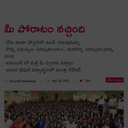
మీ పోరాటం న‌చ్చింది
-నేను కూడా హాస్ట‌ల్‌లో ఉండి చ‌దువుకున్నా
-కొన్ని స‌మ‌స్య‌లు ప‌రిష్క‌రించాం.. మ‌రికొన్ని ప‌రిష్క‌రించాల్సి
ఉంది
-న‌వంబ‌ర్ లో మ‌ళ్లీ మీ ద‌గ్గ‌ర‌కు వ‌స్తాను
-బాస‌ర ట్రిపుల్ విద్యార్థుల‌తో మంత్రి కేటీఆర్
తాజా వార్తలు
On
Sep 26, 2022
764
By
Naandi Newsteam