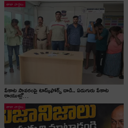
తాజా వార్తలు
పేకాట స్థావరంపై టాస్క్‌ఫోర్స్ దాడి.. ఏడుగురు పేకాట
రాయుళ్లు…
తాజా వార్తలు