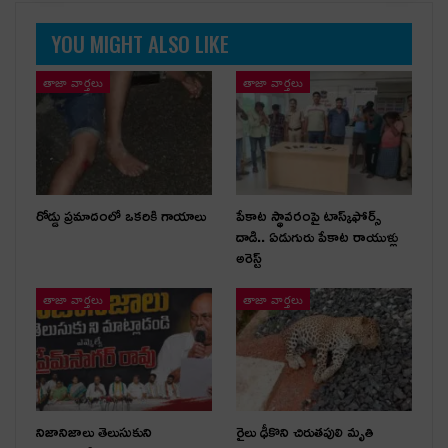
YOU MIGHT ALSO LIKE
తాజా వార్తలు
తాజా వార్తలు
రోడ్డు ప్రమాదంలో ఒకరికి గాయాలు
పేకాట స్థావరంపై టాస్క్‌ఫోర్స్
దాడి.. ఏడుగురు పేకాట రాయుళ్లు
అరెస్ట్
తాజా వార్తలు
తాజా వార్తలు
నిజానిజాలు తెలుసుకుని
రైలు ఢీకొని చిరుతపులి మృతి