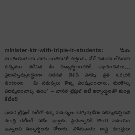
minister-ktr-with-triple-it-students: ‘మీరు
శాంతియుతంగా నాకు ఎంత‌గానో నచ్చింది.. వేరే ఏజెండా లేకుండా
ఉద్యమం నడిపిన మీ విద్యార్థులందరికీ అభినందనలు…
ప్రజాస్వామ్యబద్దంగా నిరసన తెలిపే హక్కు ప్రతి ఒక్కరికి
ఉంటుంది… మీ స‌మ‌స్య‌లు కొన్ని ప‌రిష్క‌రించాం.. మ‌రికొన్ని
ప‌రిష్క‌రించాల్సి ఉంది’ – బాస‌ర ట్రిపుల్ ఐటీ విద్యార్థుల‌తో మంత్రి
కేటీఆర్
బాస‌ర ట్రిపుల్ ఐటీలో ఉన్న స‌మ‌స్య‌లు ఒక్కొక్క‌టిగా ప‌రిష్క‌రిస్తామ‌ని
మంత్రి కేటీఆర్ హామీ ఇచ్చారు. ప్రభుత్వానికి కొంత సమయం
ఇవ్వాలని విద్యార్థులను కోరారు. సోమవారం రాష్ట్ర మంత్రులు