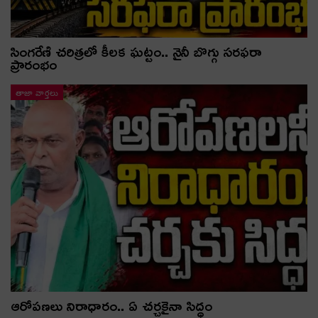
సింగరేణి చరిత్రలో కీలక ఘట్టం.. నైనీ బొగ్గు సరఫరా
ప్రారంభం
తాజా వార్తలు
ఆరోపణలు నిరాధారం.. ఏ చర్చకైనా సిద్ధం