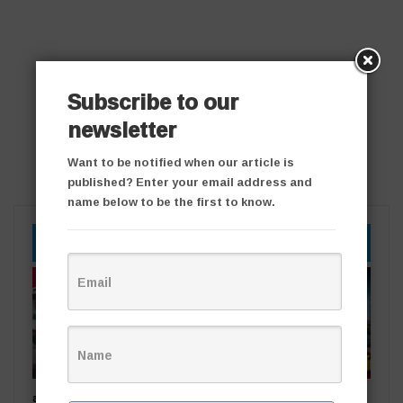
Subscribe to our
newsletter
Want to be notified when our article is
published? Enter your email address and
name below to be the first to know.
YOU MIGHT ALSO LIKE
తాజా వార్తలు
తాజా వార్తలు
ఒడిషా నుంచి తెలంగాణ‌కు..
సింగరేణి చరిత్రలో కీలక ఘట్టం..