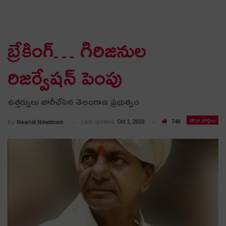
బ్రేకింగ్… గిరిజనుల
రిజర్వేషన్ పెంపు
ఉత్తర్వులు జారీచేసిన తెలంగాణ ప్రభుత్వం
తాజా వార్తలు
Last updated
Oct 1, 2022
749
By
Naandi Newsteam