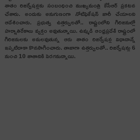
శాతం రిజర్వేషన్లకు సంబంధించి ముఖ్యమంత్రి కేసీఆర్ ప్ర‌క‌ట‌న‌
చేశారు. అందుకు అనుగుణంగా నోటిఫికేష‌న్ జారీ చేయాలని
ఆదేశించారు. ప్రభుత్వ ఉత్తర్వులతో.. రాష్ట్రంలోని గిరిజ‌నుల్లో
హ‌ర్షాతిరేకాలు వ్య‌క్తం అవుతున్నాయి. ఉమ్మ‌డి ఆంధ్ర‌ప్ర‌దేశ్ రాష్ట్రంలో
గిరిజ‌నుల‌కు అమ‌ల‌వుతున్న ఆరు శాతం రిజ‌ర్వేష‌న్ల విధానాన్నే
ఇప్పటిదాకా కొనసాగించారు. తాజాగా ఉత్తర్వులతో.. రిజర్వేషన్లు 6
నుంచి 10 శాతానికి పెరగనున్నాయి.