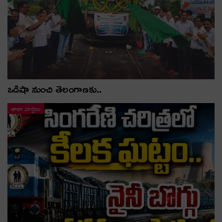
ఒడిషా నుంచి తెలంగాణ‌కు..
తాజా వార్తలు