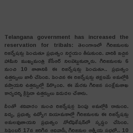
Telangana government has increased the
reservation for tribals: తెలంగాణలో గిరిజనులకు
రిజర్వేషన్లు పెంచుతూ ప్రభుత్వం నిర్ణయం తీసుకుంది. వారికి ఇచ్చిన
హామీని ముఖ్యమంత్రి కేసీఆర్ నిలబెట్టుకున్నారు. గిరిజ‌నులకు 6
నుంచి 10 శాతానికి ఈ రిజ‌ర్వేష‌న్లు పెంచుతూ.. ప్రభుత్వం
ఉత్తర్వులు జారీ చేసింది. పెంచిన ఈ రిజర్వేషన్లు తక్షణమే అమల్లోకి
వస్తాయని ఉత్తర్వుల్లో పేర్కొంది. ఈ మేరకు గిరిజన సంక్షేమశాఖ
కార్యదర్శి క్రిస్టినా ఉత్తర్వులు విడుదల చేశారు.
దీంతో శ‌నివారం నుంచి రిజ‌ర్వేష‌న్ల పెంపు అమ‌ల్లోకి రానుంది.
విద్య, ప్ర‌భుత్వ ఉద్యోగ నియామ‌కాల్లో గిరిజ‌నుల‌కు ఈ రిజ‌ర్వేష‌న్లు
అమ‌ల‌వుతాయ‌ని ప్రభుత్వం నోటిఫికేష‌న్‌లో స్పష్టం చేసింది.
సెప్టెంబర్ 17న జ‌రిగిన ఆదివాసీ, గిరిజ‌నుల ఆత్మీయ స‌భ‌లో.. 10