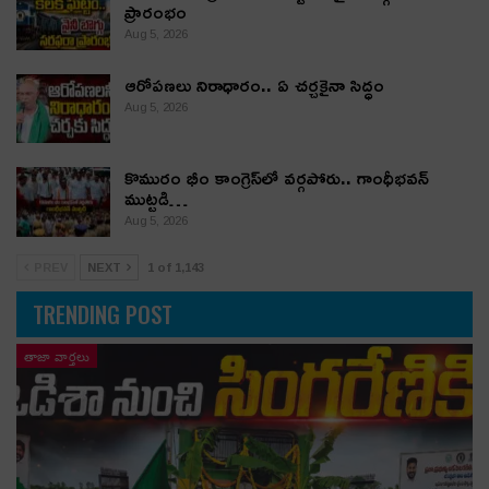
ప్రారంభం
Aug 5, 2026
ఆరోపణలు నిరాధారం.. ఏ చర్చకైనా సిద్ధం
Aug 5, 2026
కొమురం భీం కాంగ్రెస్‌లో వర్గపోరు.. గాంధీభవన్
ముట్టడి…
Aug 5, 2026
PREV
NEXT
1 of 1,143
TRENDING POST
తాజా వార్తలు