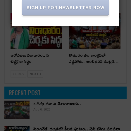
నైనీ బొగ్గు సరఫరా ప్రారంభం
SIGN UP FOR NEWSLETTER NOW
తాజా వార్తలు
తాజా వార్తలు
ఆరోపణలు నిరాధారం.. ఏ
కొమురం భీం కాంగ్రెస్‌లో
చర్చకైనా సిద్ధం
వర్గపోరు.. గాంధీభవన్ ముట్టడి…
PREV
NEXT
RECENT POST
ఒడిషా నుంచి తెలంగాణ‌కు..
Aug 6, 2026
సింగరేణి చరిత్రలో కీలక ఘట్టం.. నైనీ బొగ్గు సరఫరా