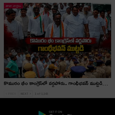
తాజా వార్తలు
కొమురం భీం కాంగ్రెస్‌లో వర్గపోరు.. గాంధీభవన్ ముట్టడి…
PREV
NEXT
1 of 1,143