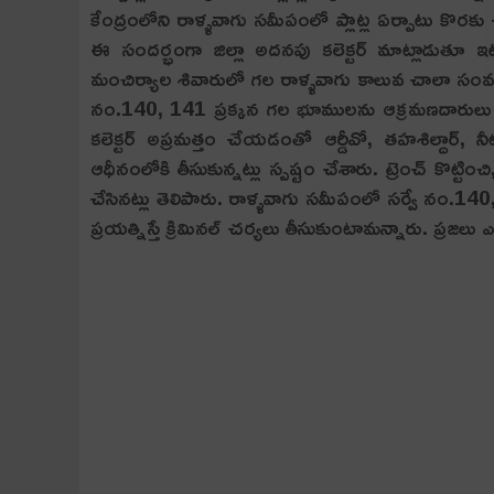
కేంద్రంలోని రాళ్ళవాగు సమీపంలో ప్లాట్ల ఏర్పాటు కొరక
ఈ సందర్భంగా జిల్లా అదనపు కలెక్టర్ మాట్లాడుతూ ఇ
మంచిర్యాల శివారులో గల రాళ్ళవాగు కాలువ చాలా సంవత్
నం.140, 141 ప్రక్కన గల భూములను ఆక్రమణదారులు చదును
కలెక్టర్ అప్రమత్తం చేయడంతో ఆర్డీవో, తహశిల్దార్, న
ఆధీనంలోకి తీసుకున్నట్లు స్పష్టం చేశారు. ట్రెంచ్ కొట్
చేసినట్లు తెలిపారు. రాళ్ళవాగు సమీపంలో సర్వే నం.1
ప్రయత్నిస్తే క్రిమినల్ చర్యలు తీసుకుంటామన్నారు. ప్ర