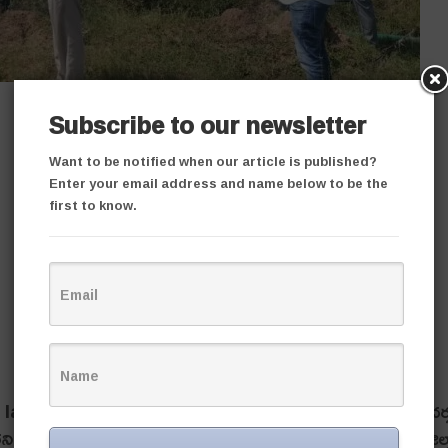
Subscribe to our newsletter
Want to be notified when our article is published?
Enter your email address and name below to be the
first to know.
 మంచిర్యాల జిల్లాలోని ప్రభుత్వ భూములలో కొందరు వెంచర్ల
నారని జిల్లా అదనపు కలెక్టర్ మధుసూదన్ నాయక్ అన్నారు. శనివారం జిల్