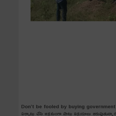
Don’t be fooled by buying government lands:
ఏర్పాట్లు చేసి అక్రమంగా ప్లాట్లు విక్రయాలు జరుపుతున్