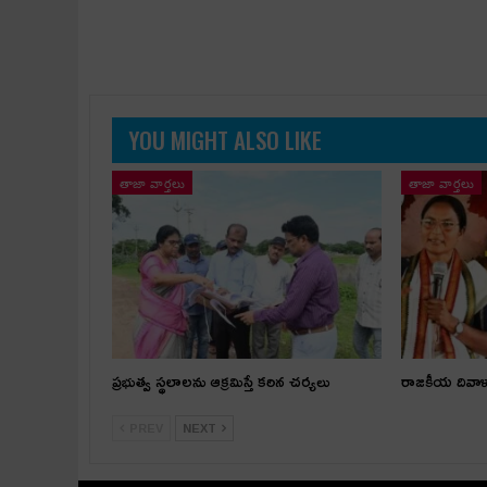
YOU MIGHT ALSO LIKE
తాజా వార్తలు
తాజా వార్తలు
ప్రభుత్వ స్థలాలను ఆక్రమిస్తే కఠిన చర్యలు
రాజకీయ దివా
PREV
NEXT