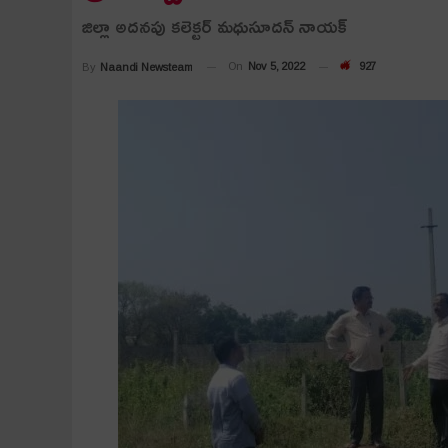
జిల్లా అదనపు కలెక్టర్ మధుసూదన్ నాయక్
On
Nov 5, 2022
927
By
Naandi Newsteam