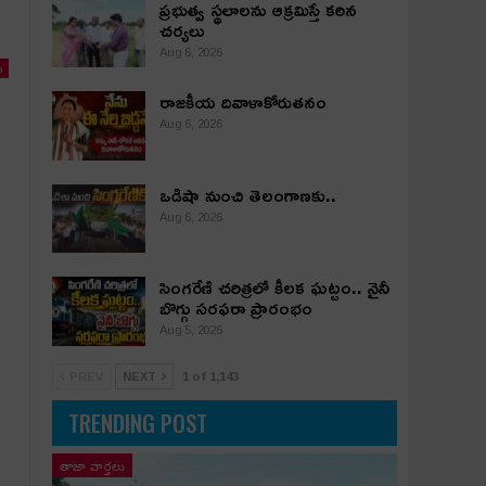
ప్రభుత్వ స్థలాలను ఆక్రమిస్తే కఠిన
చర్యలు
Aug 6, 2026
ు
రాజకీయ దివాళాకోరుతనం
Aug 6, 2026
ఒడిషా నుంచి తెలంగాణ‌కు..
Aug 6, 2026
సింగరేణి చరిత్రలో కీలక ఘట్టం.. నైనీ
బొగ్గు సరఫరా ప్రారంభం
Aug 5, 2026
PREV
NEXT
1 of 1,143
TRENDING POST
తాజా వార్తలు