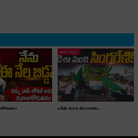
తాజా వార్తలు
ళాకోరుతనం
ఒడిషా నుంచి తెలంగాణ‌కు..