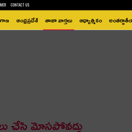
IMER
CONTACT US
ంగాణ
ఆంధ్రప్రదేశ్‌
తాజా వార్తలు
ఆధ్యాత్మికం
అంతర్జాత
లు చేసి మోసపోవద్దు