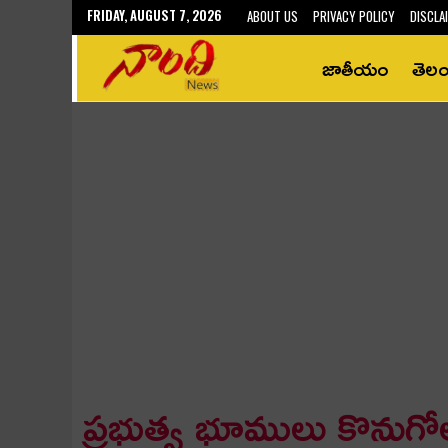
FRIDAY, AUGUST 7, 2026
ABOUT US
PRIVACY POLICY
DISCLA
జాతీయం
తెల
ప్రభుత్వ భూములు కొనుగో