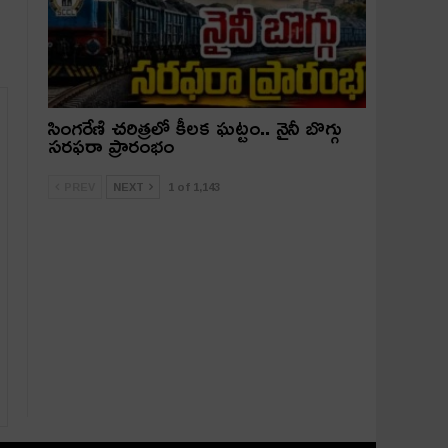
సింగరేణి చరిత్రలో కీలక ఘట్టం.. నైనీ బొగ్గు
సరఫరా ప్రారంభం
PREV
NEXT
1 of 1,143