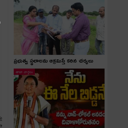
ప్రభుత్వ స్థలాలను ఆక్రమిస్తే కఠిన చర్యలు
తాజా వార్తలు
ు
లా