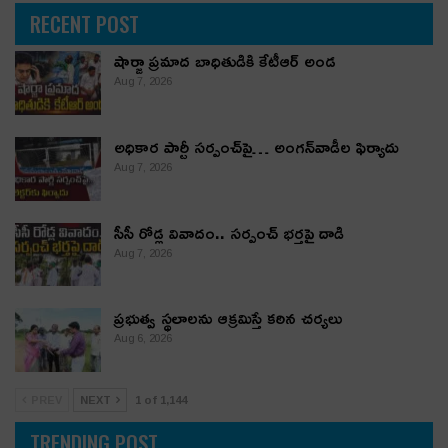
RECENT POST
షార్జా ప్రమాద బాధితుడికి కేటీఆర్ అండ
Aug 7, 2026
అధికార పార్టీ స‌ర్పంచ్‌పై… అంగ‌న్‌వాడీల ఫిర్యాదు
Aug 7, 2026
సీసీ రోడ్ల వివాదం.. స‌ర్పంచ్ భ‌ర్త‌పై దాడి
Aug 7, 2026
ప్రభుత్వ స్థలాలను ఆక్రమిస్తే కఠిన చర్యలు
Aug 6, 2026
PREV
NEXT
1 of 1,144
TRENDING POST