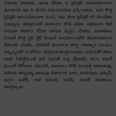
చేశార‌ని తెలిపారు. ఇంత చేసినా ఆ పైప్‌లైన్ నిరుప‌యోగంగా
ఉంచార‌ని ఇది ఏ మేర‌కు సమంజ‌స‌మ‌ని ప్ర‌శ్నించారు. అటు కొత్త
పైప్‌లైన్ నిరుప‌యోగంగా ఉండి, ఇటు పాత పైప్‌లైన్ లో సాంకేతిక
సమ‌స్య‌లు త‌లెత్త‌డంతో మాదారం టౌన్ షిప్‌కు స‌క్ర‌మంగా నీటి
స‌ర‌ఫ‌రా కావ‌డం లేద‌ని ఆవేద‌న వ్య‌క్తం చేశారు. అధికారులు
వెంట‌నే కొత్త పైప్ లైన్ వెంట‌నే ఉప‌యోగంలోకి తీసుకురావాల‌ని
డిమాండ్ చేశారు. లేక‌పోతే తెలంగాణ బొగ్గు గ‌నికార్మిక సంఘం
ఆధ్వ‌ర్యంలో ఆందోళ‌న చేస్తామ‌ని హెచ్చ‌రించారు. ఆయ‌న‌తో పాటు
సివిల్ డిపార్ట్‌మెంట్ పిట్ సెక్రటరీ గుజ్జ శ్రీనివాస్, జీఎం కమిటీ
మెంబర్ కోగీలాల రవీందర్, మాదారం టౌన్ ఇంచార్జీ రామారావు,
సహాయ కార్యదర్శి మాడుపు శివానంద చారి, నాయకులు ఉస్మాన్,
దుర్గం అశోక్, రాజ్ కుమార్, రాజేష్, శంకర్ త‌దిత‌రులు
పాల్గొన్నారు.