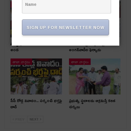
తాజా వార్తలు
తాజా వార్తలు
SIGN UP FOR NEWSLETTER NOW
షార్జా ప్రమాద బాధితుడికి కేటీఆర్
అధికార పార్టీ స‌ర్పంచ్‌పై…
అండ
అంగ‌న్‌వాడీల ఫిర్యాదు
తాజా వార్తలు
తాజా వార్తలు
సీసీ రోడ్ల వివాదం.. స‌ర్పంచ్ భ‌ర్త‌పై
ప్రభుత్వ స్థలాలను ఆక్రమిస్తే కఠిన
దాడి
చర్యలు
PREV
NEXT