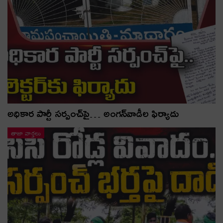
అధికార పార్టీ స‌ర్పంచ్‌పై… అంగ‌న్‌వాడీల ఫిర్యాదు
తాజా వార్తలు