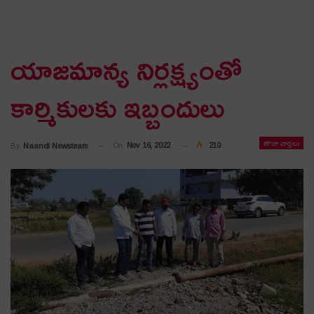
యాజ‌మాన్య నిర్ల‌క్ష్యంతో
కార్మికుల‌కు ఇబ్బందులు
తాజా వార్తలు
On
Nov 16, 2022
210
By
Naandi Newsteam