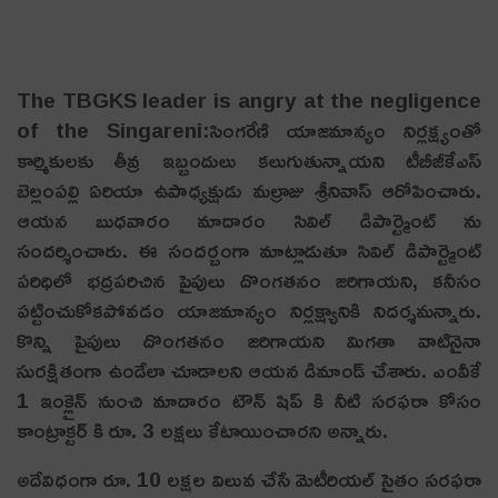
The TBGKS leader is angry at the negligence
of the Singareni:సింగ‌రేణి యాజ‌మాన్యం నిర్ల‌క్ష్యంతో
కార్మికుల‌కు తీవ్ర ఇబ్బందులు క‌లుగుతున్నాయ‌ని టీబీజీకేఎస్
బెల్లంప‌ల్లి ఏరియా ఉపాధ్య‌క్షుడు మ‌ల్రాజు శ్రీ‌నివాస్ ఆరోపించారు.
ఆయ‌న బుధ‌వారం మాదారం సివిల్ డిపార్ట్మెంట్ ను
సంద‌ర్శించారు. ఈ సంద‌ర్బంగా మాట్లాడుతూ సివిల్ డిపార్ట్మెంట్
పరిధిలో భద్రపరిచిన పైపులు దొంగతనం జరిగాయ‌ని, క‌నీసం
ప‌ట్టించుకోక‌పోవ‌డం యాజ‌మాన్యం నిర్ల‌క్ష్యానికి నిద‌ర్శ‌మ‌న్నారు.
కొన్ని పైపులు దొంగ‌త‌నం జ‌రిగాయ‌ని మిగ‌తా వాటినైనా
సుర‌క్షితంగా ఉండేలా చూడాల‌ని ఆయ‌న డిమాండ్ చేశారు. ఎంవీకే
1 ఇంక్లైన్ నుంచి మాదారం టౌన్ షిప్ కి నీటి సరఫరా కోసం
కాంట్రాక్టర్ కి రూ. 3 లక్షలు కేటాయించార‌ని అన్నారు.
అదేవిధంగా రూ. 10 ల‌క్ష‌ల విలువ చేసే మెటీరియ‌ల్ సైతం స‌ర‌ఫ‌రా