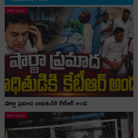
తాజా వార్తలు
షార్జా ప్రమాద బాధితుడికి కేటీఆర్ అండ
తాజా వార్తలు