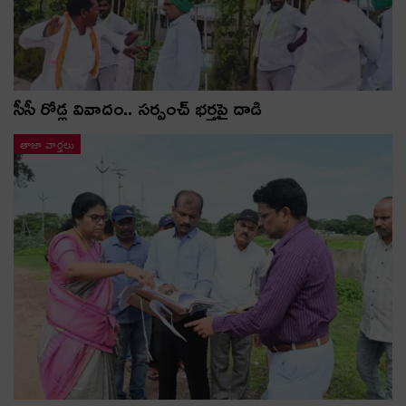
సీసీ రోడ్ల వివాదం.. స‌ర్పంచ్ భ‌ర్త‌పై దాడి
తాజా వార్తలు