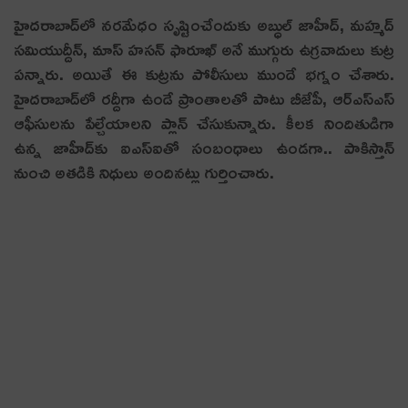
హైదరాబాద్‌లో నరమేధం సృష్టించేందుకు అబ్ధుల్ జాహీద్, మహ్మద్
సమియుద్దీన్, మాస్ హసన్ ఫారూఖ్ అనే ముగ్గురు ఉగ్రవాదులు కుట్ర
పన్నారు. అయితే ఈ కుట్రను పోలీసులు ముందే భగ్నం చేశారు.
హైదరాబాద్‌లో రద్దీగా ఉండే ప్రాంతాలతో పాటు బీజేపీ, ఆర్ఎస్ఎస్
ఆఫీసులను పేల్చేయాలని ప్లాన్ చేసుకున్నారు. కీలక నిందితుడిగా
ఉన్న జాహీద్‌కు ఐఎస్‌ఐతో సంబంధాలు ఉండగా.. పాకిస్తాన్
నుంచి అతడికి నిధులు అందినట్లు గుర్తించారు.