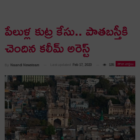
పేలుళ్ల కుట్ర కేసు.. పాతబస్తీకి
చెందిన కలీమ్ అరెస్ట్
తాజా వార్తలు
Last updated
Feb 17, 2023
135
By
Naandi Newsteam