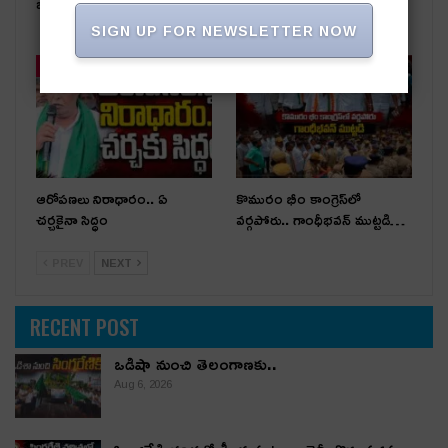
ఒడిషా నుంచి తెలంగాణ‌కు..
సింగరేణి చరిత్రలో కీలక ఘట్టం..
నైనీ బొగ్గు సరఫరా ప్రారంభం
SIGN UP FOR NEWSLETTER NOW
తాజా వార్తలు
తాజా వార్తలు
ఆరోపణలు నిరాధారం.. ఏ
కొమురం భీం కాంగ్రెస్‌లో
చర్చకైనా సిద్ధం
వర్గపోరు.. గాంధీభవన్ ముట్టడి…
PREV
NEXT
RECENT POST
ఒడిషా నుంచి తెలంగాణ‌కు..
Aug 6, 2026