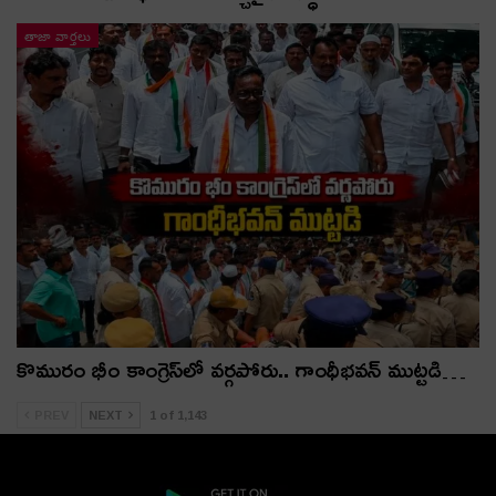
తాజా వార్తలు
కొమురం భీం కాంగ్రెస్‌లో వర్గపోరు.. గాంధీభవన్ ముట్టడి…
PREV
NEXT
1 of 1,143