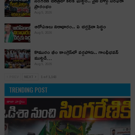
సింగరేణి చరిత్రలో కీలక ఘట్టం.. నైనీ బొగ్గు సరఫరా
ప్రారంభం
Aug 5, 2026
ఆరోపణలు నిరాధారం.. ఏ చర్చకైనా సిద్ధం
Aug 5, 2026
కొమురం భీం కాంగ్రెస్‌లో వర్గపోరు.. గాంధీభవన్
ముట్టడి…
Aug 5, 2026
PREV
NEXT
1 of 1,143
TRENDING POST
తాజా వార్తలు