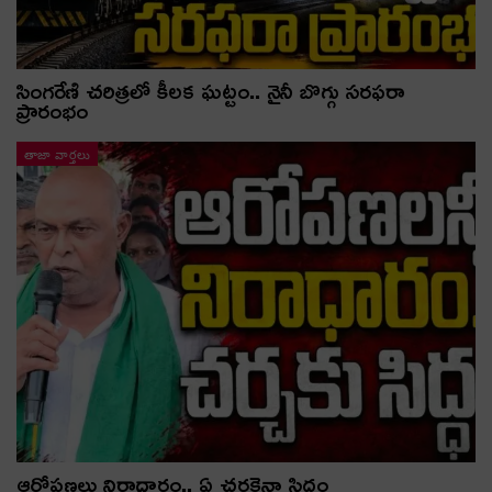
సింగరేణి చరిత్రలో కీలక ఘట్టం.. నైనీ బొగ్గు సరఫరా
ప్రారంభం
తాజా వార్తలు
ఆరోపణలు నిరాధారం.. ఏ చర్చకైనా సిద్ధం