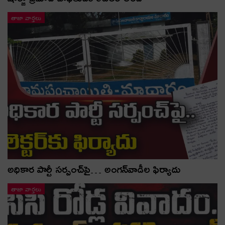
తాజా వార్తలు
అధికార పార్టీ స‌ర్పంచ్‌పై… అంగ‌న్‌వాడీల ఫిర్యాదు
తాజా వార్తలు