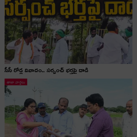
సీసీ రోడ్ల వివాదం.. స‌ర్పంచ్ భ‌ర్త‌పై దాడి
తాజా వార్తలు