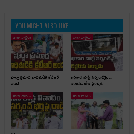
YOU MIGHT ALSO LIKE
తాజా వార్తలు
తాజా వార్తలు
షార్జా ప్రమాద బాధితుడికి కేటీఆర్
అధికార పార్టీ స‌ర్పంచ్‌పై…
అండ
అంగ‌న్‌వాడీల ఫిర్యాదు
తాజా వార్తలు
తాజా వార్తలు