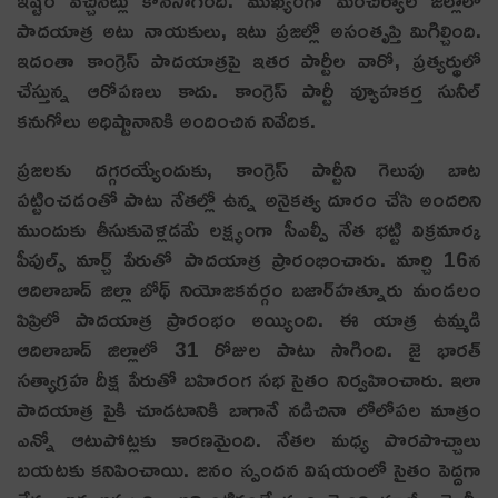
పాద‌యాత్ర అటు నాయ‌కులు, ఇటు ప్ర‌జ‌ల్లో అసంతృప్తి మిగిల్చింది.
ఇదంతా కాంగ్రెస్ పాద‌యాత్ర‌పై ఇత‌ర పార్టీల వారో, ప్ర‌త్య‌ర్థులో
చేస్తున్న ఆరోప‌ణ‌లు కాదు. కాంగ్రెస్ పార్టీ వ్యూహ‌క‌ర్త సునీల్
క‌నుగోలు అధిష్టానానికి అందించిన నివేదిక‌.
ప్ర‌జ‌ల‌కు ద‌గ్గ‌ర‌య్యేందుకు, కాంగ్రెస్ పార్టీని గెలుపు బాట
ప‌ట్టించ‌డంతో పాటు నేత‌ల్లో ఉన్న అనైక‌త్య‌ దూరం చేసి అంద‌రిని
ముందుకు తీసుకువెళ్ల‌డ‌మే ల‌క్ష్యంగా సీఎల్పీ నేత భ‌ట్టి విక్ర‌మార్క
పీపుల్స్ మార్చ్ పేరుతో పాద‌యాత్ర ప్రారంభించారు. మార్చి 16న
ఆదిలాబాద్ జిల్లా బోథ్ నియోజకవర్గం బ‌జార్‌హత్నూరు మండలం
పిప్రిలో పాద‌యాత్ర ప్రారంభం అయ్యింది. ఈ యాత్ర ఉమ్మ‌డి
ఆదిలాబాద్ జిల్లాలో 31 రోజుల పాటు సాగింది. జై భార‌త్
స‌త్యాగ్ర‌హ దీక్ష పేరుతో బ‌హిరంగ స‌భ సైతం నిర్వ‌హించారు. ఇలా
పాద‌యాత్ర పైకి చూడ‌టానికి బాగానే న‌డిచినా లోలోప‌ల మాత్రం
ఎన్నో ఆటుపోట్ల‌కు కార‌ణ‌మైంది. నేత‌ల మ‌ధ్య పొర‌పొచ్చాలు
బ‌య‌ట‌కు క‌నిపించాయి. జ‌నం స్పంద‌న విష‌యంలో సైతం పెద్ద‌గా