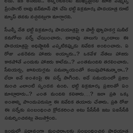
లేదు. ఇక అస‌లుది.. అన్నింటికంటే ముఖ్య‌మైంది మాజీ ఎమ్మెల్సీ
ప్రేంసాగ‌ర్ రావు వ‌న్‌మాన్ షో చేసి భ‌ట్టి విక్ర‌మార్క పాద‌యాత్ర రూట్
మ్యాప్ త‌న‌కు న‌చ్చిన‌ట్లుగా మార్చార‌ని.
సీఎల్పీ నేత భ‌ట్టి విక్ర‌మార్క పాద‌యాత్ర‌పై ఆ పార్టీ వ్యూహ‌క‌ర్త సునీల్
క‌నుగోలు స‌ర్వే చేయించారు. దాదాపు నాలుగు బృందాలు ఈ
పాద‌యాత్ర‌పై అధిష్టానికి ఎప్ప‌టిక‌ప్పుడు నివేదిక అందించారు. ఏ
రోజు ఎవ‌రెవ‌రు హాజ‌రు అయ్యారు..? ఒక‌వేళ నేత‌లు హాజ‌రు
కాక‌పోతే ఎందుకు హాజ‌రు కాలేదు..? ఎంత‌మందిని త‌ర‌లించారు.
సీనియ‌ర్లు, జూనియ‌ర్ల‌ను స‌మ‌న్యాయంతో క‌లుపుపోతున్నారా..?
లేదా అనే అంశంపై ఈ స‌ర్వే సాగింది. అదే స‌మ‌యంలో ప్ర‌జ‌ల
నుంచి ఎలాంటి స్పంద‌న ఉంది. భ‌ట్టి విక్ర‌మార్క ప్ర‌జ‌ల‌తో ఏం
మాట్లాడారు..? ఎంత మందిని క‌లిశారు…? ఇలా ప్ర‌తి ఒక్క
అంశాన్ని పొందుప‌రుస్తూ ఈ నివేదిక త‌యారు చేశారు. ప్ర‌తి రోజు
ఈ స‌ర్వేకు సంబంధించి క్రోడ‌కరించి అటు పీసీసీకి ఇటు ఏఐసీసీకి
స‌మ‌ర్పించిన‌ట్లు తెలుస్తోంది.
ఇందులో ప్ర‌ధానంగా మంచిర్యాల‌కు సంబంధించిన పాద‌యాత్ర