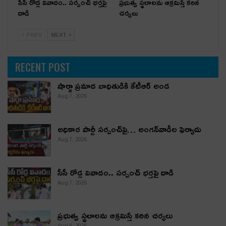
సీసీ రోడ్ల వివాదం.. స‌ర్పంచ్ భ‌ర్త‌పై
ప్రభుత్వ స్థలాలను ఆక్రమిస్తే కఠిన
దాడి
చర్యలు
PREV
NEXT
RECENT POST
షార్జా ప్రమాద బాధితుడికి కేటీఆర్ అండ
Aug 7, 2026
అధికార పార్టీ స‌ర్పంచ్‌పై… అంగ‌న్‌వాడీల ఫిర్యాదు
Aug 7, 2026
సీసీ రోడ్ల వివాదం.. స‌ర్పంచ్ భ‌ర్త‌పై దాడి
Aug 7, 2026
ప్రభుత్వ స్థలాలను ఆక్రమిస్తే కఠిన చర్యలు
Aug 6, 2026