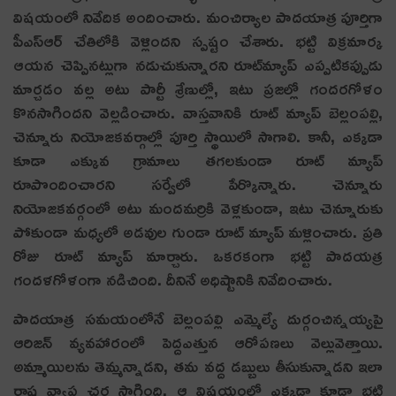
విష‌యంలో నివేదిక అందించారు. మంచిర్యాల పాద‌యాత్ర పూర్తిగా
పీఎస్ఆర్ చేతిలోకి వెళ్లింద‌ని స్ప‌ష్టం చేశారు. భ‌ట్టి విక్ర‌మార్క
ఆయ‌న చెప్పిన‌ట్లుగా న‌డుచుకున్నార‌ని రూట్‌మ్యాప్ ఎప్ప‌టిక‌ప్పుడు
మార్చ‌డం వ‌ల్ల అటు పార్టీ శ్రేణుల్లో, ఇటు ప్ర‌జ‌ల్లో గంద‌ర‌గోళం
కొన‌సాగింద‌ని వెల్ల‌డించారు. వాస్త‌వానికి రూట్ మ్యాప్ బెల్లంప‌ల్లి,
చెన్నూరు నియోజ‌క‌వ‌ర్గాల్లో పూర్తి స్థాయిలో సాగాలి. కానీ, ఎక్క‌డా
కూడా ఎక్కువ గ్రామాలు త‌గ‌ల‌కుండా రూట్ మ్యాప్
రూపొందించార‌ని స‌ర్వేలో పేర్కొన్నారు. చెన్నూరు
నియోజ‌క‌వ‌ర్గంలో అటు మంద‌మ‌ర్రికి వెళ్ల‌కుండా, ఇటు చెన్నూరుకు
పోకుండా మ‌ధ్య‌లో అడ‌వుల గుండా రూట్ మ్యాప్ మ‌ళ్లించారు. ప్ర‌తి
రోజు రూట్ మ్యాప్ మార్చారు. ఒక‌రకంగా భ‌ట్టి పాద‌య‌త్ర
గంద‌ళ‌గోళంగా న‌డిచింది. దీనినే అధిష్టానికి నివేదించారు.
పాద‌యాత్ర స‌మ‌యంలోనే బెల్లంప‌ల్లి ఎమ్మెల్యే దుర్గంచిన్న‌య్య‌పై
ఆరిజ‌న్ వ్య‌వ‌హారంలో పెద్దఎత్తున ఆరోప‌ణ‌లు వెల్లువెత్తాయి.
అమ్మాయిల‌ను తెమ్మ‌న్నాడ‌ని, త‌మ వ‌ద్ద డ‌బ్బులు తీసుకున్నాడ‌ని ఇలా
రాష్ట్ర వ్యాప్త చ‌ర్చ సాగింది. ఆ విష‌యంలో ఎక్క‌డా కూడా భ‌ట్టి