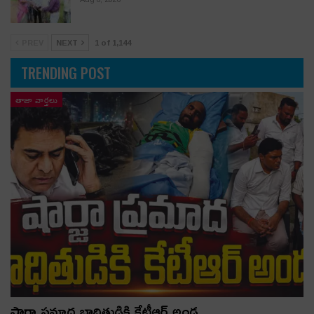
PREV
NEXT
1 of 1,144
TRENDING POST
తాజా వార్తలు
షార్జా ప్రమాద బాధితుడికి కేటీఆర్ అండ