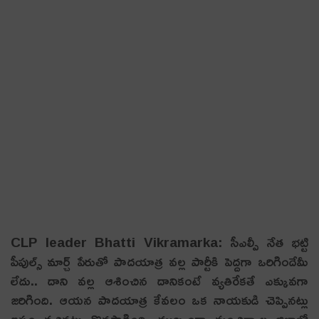
CLP leader Bhatti Vikramarka: సీఎల్పీ నేత భట్టి
పీపుల్స్ మార్చ్ పేరుతో పాద‌యాత్ర వ‌ల్ల పార్టీకి పెద్ద‌గా ఒరిగిందేమీ
లేదు.. దాని వ‌ల్ల ఆశించిన దానికంటే వ్య‌తిరేక‌తే ఎక్కువ‌గా
జ‌రిగింది. ఆయ‌న పాద‌యాత్ర కేవ‌లం ఒక నాయకుడి చెప్పిన‌ట్లు
ఇష్టం వ‌చ్చిన‌ట్లు కొన‌సాగింది. ముఖ్యంగా మంచిర్యాల జిల్లాలో