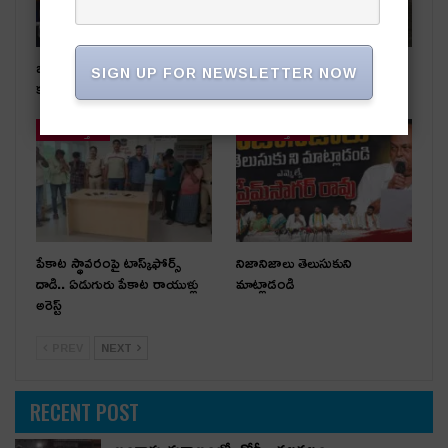
బంగారు దుకాణంలో చోరీ..
రోడ్డు ప్రమాదంలో ఒకరికి గాయాలు
SIGN UP FOR NEWSLETTER NOW
కలకలం
తాజా వార్తలు
తాజా వార్తలు
పేకాట స్థావరంపై టాస్క్‌ఫోర్స్
నిజానిజాలు తెలుసుకుని
దాడి.. ఏడుగురు పేకాట రాయుళ్లు
మాట్లాడండి
అరెస్ట్
PREV
NEXT
RECENT POST