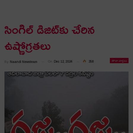
సింగిల్ డిజిట్‌కు చేరిన
ఉష్ణోగ్ర‌త‌లు
తాజా వార్తలు
On
Dec 12, 2024
358
By
Naandi Newsteam