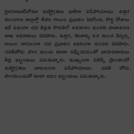
హైదరాబాద్‌లోనూ ఉష్ణోగ్రతలు భారీగా పడిపోయాయి. ఉత్తర
తెలంగాణ జిల్లాల్లో శీతల గాలుల ప్రభావం పెరిగింది. కొద్ది రోజులు
ఇదే విధంగా చలి తీవ్రత కొనసాగే అవకాశం ఉందని వాతావరణ
శాఖ అధికారులు తెలిపారు. ఉత్తర, ఈశాన్య దిశ నుంచి వీస్తున్న
గాలుల కారణంగా చలి ప్రభావం అధికంగా ఉందని తెలిపారు.
చలికితోడు పొగ మంచు కూడా కమ్మేయడంతో వాహనదారులు
తీవ్ర ఇబ్బందులు పడుతున్నారు. ముఖ్యంగా ఏజెన్సీ ప్రాంతంలో
ఉష్ణోగ్రతలు దారుణంగా పడిపోయాయి. చ‌లికి తోడు
పొగ‌మంచుతో కూడా జ‌నం ఇబ్బందులు ప‌డుతున్నారు.