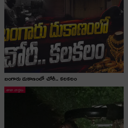
బంగారు దుకాణంలో చోరీ.. కలకలం
తాజా వార్తలు