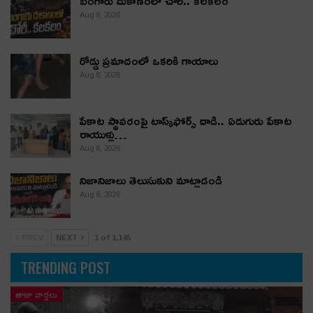
బంగారు దుకాణంలో చోరీ.. కలకలం
Aug 9, 2026
రోడ్డు ప్రమాదంలో ఒకరికి గాయాలు
Aug 8, 2026
పేకాట స్థావరంపై టాస్క్‌ఫోర్స్ దాడి.. ఏడుగురు పేకాట
రాయుళ్లు…
Aug 8, 2026
నిజానిజాలు తెలుసుకుని మాట్లాడండి
Aug 8, 2026
PREV
NEXT
1 of 1,145
TRENDING POST
తాజా వార్తలు