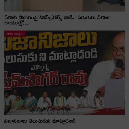
పేకాట స్థావరంపై టాస్క్‌ఫోర్స్ దాడి.. ఏడుగురు పేకాట
రాయుళ్లు…
తాజా వార్తలు
నిజానిజాలు తెలుసుకుని మాట్లాడండి