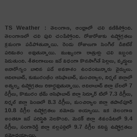
TS Weather : తెలంగాణ‌, ఆంధ్రాలో చ‌లి వ‌ణికిస్తోంది.
తెలంగాణలో చలి పులి చంపేస్తోంది. రోజురోజుకు ఉష్ణోగ్రతలు
క్రమంగా పడిపోతున్నాయి. రెండు రోజులుగా సింగిల్ డిజిట్‌కే
ప‌రిమితం అవుతున్నాయి. ముఖ్యంగా రాత్రుళ్లు చలి ఇబ్బంది
పెడుతుంది. శీతలగాలులు ఇదే విధంగా కొనసాగితే పిల్లలు, వృద్ధులు
అనారోగ్యం బారిన పడే అవకాశం ఉందంటున్నారు వైద్యులు.
ఆదిలాబాద్‌, కుమురంభీం ఆసిఫాబాద్, మంచిర్యాల, నిర్మ‌ల్ జిల్లాలో
అత్యల్ప ఉష్ణోగ్రతలు రికార్డవుతున్నాయి. ఆదిలాబాద్ జిల్లా బేల‌లో 7
డిగ్రీలు, కొమురం భీమ్ ఆసిఫాబాద్ జిల్లా సిర్పూర్ టిలో 7.3 డిగ్రీలు,
నిర్మ‌ల్ జిల్లా పెంబిలో 8.3 డిగ్రీలు, మంచిర్యాల జిల్లా త‌పాల్‌పూర్
10.8 డిగ్రీల ఉష్ణోగ్ర‌త‌లు న‌మోదు అయ్యాయి. ఇక తెలంగాణ
అంత‌టా ఇదే ప‌రిస్థితి నెల‌కొంది. మెద‌క్ జిల్లా శివంపేట‌లో 9.4
డిగ్రీలు, సంగారెడ్డి జిల్లా న‌ల్ల‌ప‌ల్లిలో 9.7 డిగ్రీల క‌నిష్ట ఉష్ణోగ్ర‌త‌లు
న‌మోద‌య్యాయి.