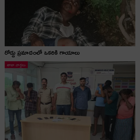
రోడ్డు ప్రమాదంలో ఒకరికి గాయాలు
తాజా వార్తలు