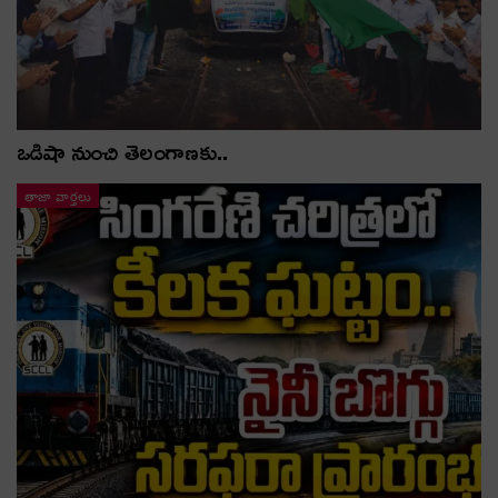
ఒడిషా నుంచి తెలంగాణ‌కు..
తాజా వార్తలు