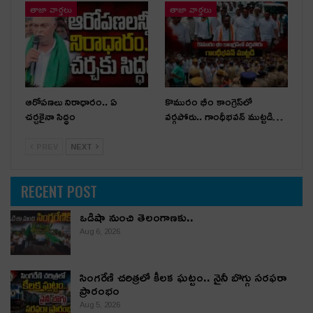
తాజా వార్తలు
తాజా వార్తలు
ఆరోపణలు నిరాధారం.. ఏ
కొమురం భీం కాంగ్రెస్‌లో
చర్చకైనా సిద్ధం
వర్గపోరు.. గాంధీభవన్ ముట్టడి…
PREV
NEXT
RECENT POST
ఒడిషా నుంచి తెలంగాణ‌కు..
Aug 6, 2026
సింగరేణి చరిత్రలో కీలక ఘట్టం.. నైనీ బొగ్గు సరఫరా
ప్రారంభం
Aug 5, 2026