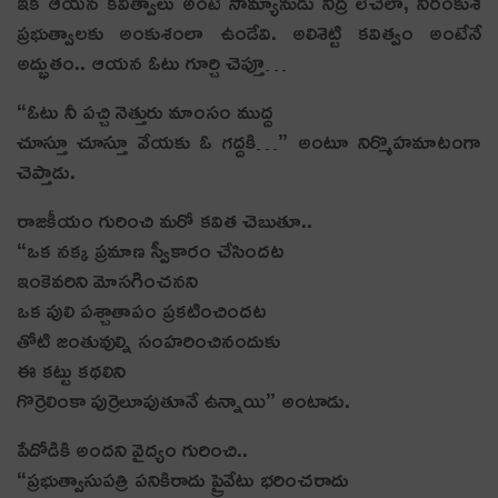
ఇక ఆయ‌న క‌విత్వాలు అంటే సామ్యానుడు నిద్ర లేచేలా, నిరంకుశ
ప్ర‌భుత్వాల‌కు అంకుశంలా ఉండేవి. అలిశెట్టి క‌విత్వం అంటేనే
అద్భుతం.. ఆయ‌న ఓటు గూర్చి చెప్తూ…
“ఓటు నీ పచ్చి నెత్తురు మాంసం ముద్ద
చూస్తూ చూస్తూ వేయకు ఓ గద్దకి…” అంటూ నిర్మొహమాటంగా
చెప్తాడు.
రాజకీయం గురించి మ‌రో క‌విత చెబుతూ..
“ఒక నక్క ప్రమాణ స్వీకారం చేసిందట
ఇంకెవరిని మోసగించనని
ఒక పులి పశ్చాతాపం ప్రకటించిందట
తోటి జంతువుల్ని సంహరించినందుకు
ఈ కట్టు కథలిని
గొర్రెలింకా పుర్రెలూపుతూనే ఉన్నాయి” అంటాడు.
పేదోడికి అంద‌ని వైద్యం గురించి..
“ప్రభుత్వాసుపత్రి పనికిరాదు ప్రైవేటు భరించరాదు