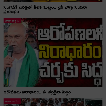
సింగరేణి చరిత్రలో కీలక ఘట్టం.. నైనీ బొగ్గు సరఫరా
ప్రారంభం
తాజా వార్తలు
ఆరోపణలు నిరాధారం.. ఏ చర్చకైనా సిద్ధం
తాజా వార్తలు