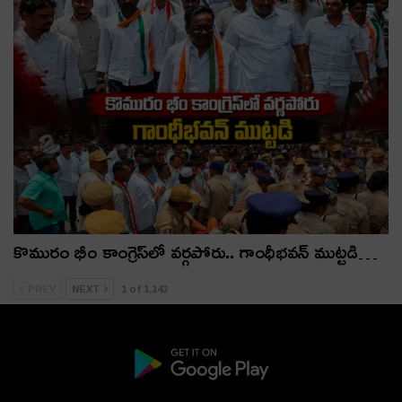
కొమురం భీం కాంగ్రెస్‌లో వర్గపోరు.. గాంధీభవన్ ముట్టడి…
PREV
NEXT
1 of 1,143