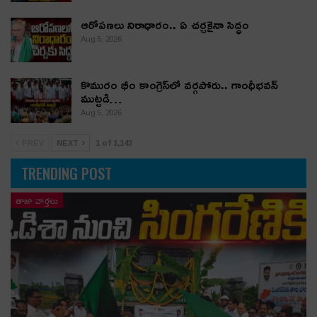
ఆరోపణలు నిరాధారం.. ఏ చర్చకైనా సిద్ధం
Aug 5, 2026
కొమురం భీం కాంగ్రెస్‌లో వర్గపోరు.. గాంధీభవన్
ముట్టడి…
Aug 5, 2026
PREV
NEXT
1 of 1,143
TRENDING POST
తాజా వార్తలు