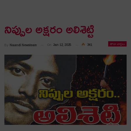
నిప్పుల అక్ష‌రం అలిశెట్టి
తాజా వార్తలు
On
Jan 12, 2025
341
By
Naandi Newsteam