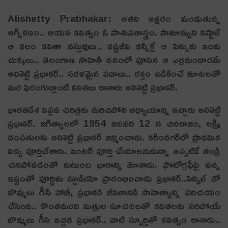
Alishetty Prabhakar: అతని అక్షరం మండుతున్న
అగ్నికణం.. ఆయన కవిత్వం ఓ పాశుపతాస్త్రం. సామాన్యుని కష్టాలే
ఆ కలం కవితా వస్తువులు.. కష్టజీవి కన్నీళ్లే ఆ పెన్నుకు ఇంకు
చుక్కలు.. తెలంగాణ సాహితీ వనంలో పూసిన ఆ ఎర్రమందారమే
అలిశెట్టి ప్రభాకర్.. సరళమైన పదాలు.. రక్తం ఉడికించే మాటలతో
మర ఫిరంగుల్లాంటి కవితలు రాశారు అలిశెట్టి ప్రభాకర్.
భారతదేశ విప్లవ చరిత్రకు మరిచిపోని అధ్యాయాన్ని ఇచ్చారు అలిశెట్టి
ప్రభాకర్. జగిత్యాలలో 1954 జనవరి 12 న చినరాజం, లక్ష్మీ
దంపతులకు అలిశెట్టి ప్రభాకర్ జ‌న్మించారు. కరీంనగర్‌లో ప్రాథమిక
విద్య పూర్తిచేశారు. ఇంట‌ర్ పూర్తి చేయాల‌నుకున్నా అప్పటికే తండ్రి
చనిపోవడంతో కుటుంబ భారాన్ని మోశాడు. ఫొటోగ్రఫీపై ఉన్న
ఇష్టంతో పూర్ణిమ స్టూడియో ప్రారంభించాడు ప్రభాకర్..పెన్సిల్ తో
బొమ్మలు గీసే హాబీ, ప్రభాకర్ జీవితానికి సాహిత్యాన్ని పరిచయం
చేసింది.. కొంతమంది మిత్రుల సూచనలతో కవితలకు సరిపోయే
బొమ్మలు గీసి ఇచ్చిన ప్రభాకర్.. వాటి స్ఫూర్తితో కవిత్వం రాశాడు..