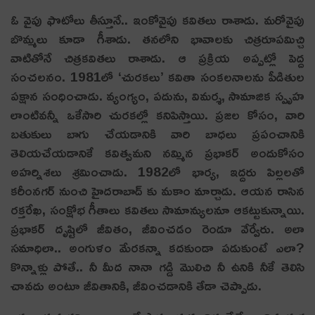
ఓ వైపు ఫొటోలు తీస్తూనే.. ఇంకోవైపు కవితలు రాశాడు. మరోవైపు
బొమ్మలు కూడా గీశాడు. తనలోని భావాలకు చిత్రరూపమిచ్చి
వాటితోనే చిత్రకవితలు రాశాడు. ఆ ప్రక్రియ అప్పట్లో పెద్ద
సంచలనం. 1981లో ‘చురకలు’ కవితా సంకలనాలను పీడితుల
పక్షాన సంధించాడు. వ్యంగ్యం, పదును, విమర్శ, సామాజిక స్పృహ
లాంటివన్నీ ఒకేసారి చురకల్లో కనిపిస్తాయి. ప్రజల కోసం, వారి
బతుకులు బాగు చేయడానికి వారి బాధలు ప్రపంచానికి
తెలియచేయడానికే కవిత్వమని నమ్మిన ప్రభాకర్ అందుకోసం
అహర్నిశలు శ్రమించాడు. 1982లో భార్య, ఇద్దరు పిల్లలతో
కరీంనగర్ నుంచి హైదరాబాద్ కు మకాం మార్చాడు. ఆయన రాసిన
రక్తరేఖ, సంక్షోభ గీతాలు కవితలు సామాన్యులనూ ఆకట్టుకున్నాయి.
ప్రభాకర్ దృష్టిలో జీవితం, జీవించడం రెండూ వేర్వేరు. అలా
సమాధిలా.. అంగుళం మేరకన్నా కదకుండా పడుకుంటే ఎలా?
కొన్నాళ్లు పోతే.. నీ మీద నానా గడ్డి మొలిచి నీ ఉనికి నీకే తెలిసి
చావదు అంటూ జీవితానికి, జీవించడానికి తేడా చెప్పాడు.