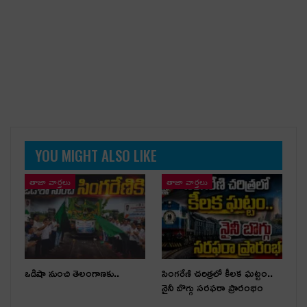
YOU MIGHT ALSO LIKE
తాజా వార్తలు
తాజా వార్తలు
ఒడిషా నుంచి తెలంగాణ‌కు..
సింగరేణి చరిత్రలో కీలక ఘట్టం..
నైనీ బొగ్గు సరఫరా ప్రారంభం