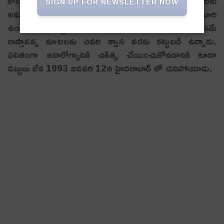
కోసం దారి తప్పలేదు. ఆయన రాసిన కవితల్ని సినిమాలకు
SIGN UP FOR NEWSLETTER NOW
అమ్ముకునే అవకాశమచ్చినా ఒప్పుకోలేదు.. సినిమాకవిగా మారి
ఉంటే ఎంతో డబ్బు, పేరు సంపాదించేవాడు. కాని, సమాజం కోసమే
రాస్తానన్న మాటలకు చివరి శ్వాస వరకు కట్టుబడి ఉన్నాడు.
ఫలితంగా అనారోగ్యానికి చికిత్స చేయించుకోవడానికి కూడా
డబ్బులు లేక 1993 జనవరి 12న హైదరాబాద్ లో చనిపోయాడు.