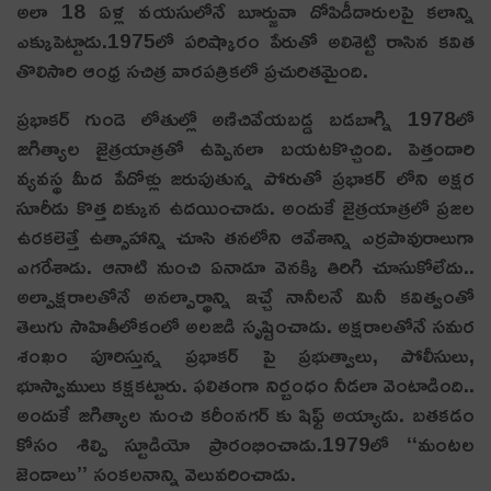
అలా 18 ఏళ్ల వయసులోనే బూర్జువా దోపిడీదారులపై కలాన్ని
ఎక్కుపెట్టాడు.1975లో పరిష్కారం పేరుతో అలిశెట్టి రాసిన కవిత
తొలిసారి ఆంధ్ర సచిత్ర వారపత్రికలో ప్రచురితమైంది.
ప్రభాకర్ గుండె లోతుల్లో అణిచివేయబడ్డ బడబాగ్ని 1978లో
జగిత్యాల జైత్రయాత్రతో ఉప్పెనలా బయటకొచ్చింది. పెత్తందారి
వ్యవస్థ మీద పేదోళ్లు జరుపుతున్న పోరుతో ప్రభాకర్ లోని అక్షర
సూరీడు కొత్త దిక్కున ఉదయించాడు. అందుకే జైత్రయాత్రలో ప్రజల
ఉరకలెత్తే ఉత్సాహాన్ని చూసి తనలోని ఆవేశాన్ని ఎర్రపావురాలుగా
ఎగరేశాడు. ఆనాటి నుంచి ఏనాడూ వెనక్కి తిరిగి చూసుకోలేదు..
అల్పాక్షరాలతోనే అనల్పార్థాన్ని ఇచ్చే నానీలనే మినీ కవిత్వంతో
తెలుగు సాహితీలోకంలో అలజడి సృష్టించాడు. అక్షరాలతోనే సమర
శంఖం పూరిస్తున్న ప్రభాకర్ పై ప్రభుత్వాలు, పోలీసులు,
భూస్వాములు కక్షకట్టారు. ఫలితంగా నిర్బంధం నీడలా వెంటాడింది..
అందుకే జగిత్యాల నుంచి కరీంనగర్ కు షిఫ్ట్ అయ్యాడు. బతకడం
కోసం శిల్పి స్టూడియో ప్రారంభించాడు.1979లో ‘‘మంటల
జెండాలు’’ సంకలనాన్ని వెలువరించాడు.