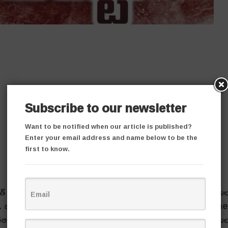
Subscribe to our newsletter
Want to be notified when our article is published?
Enter your email address and name below to be the
first to know.
రెడ్డి(CM Revanth Reddy) పర్యటన నేపథ్యంలో పోలీసుల
రు. బీఆర్ఎస్ పార్టీ జిల్లా అధ్యక్షుడు, మాజీ మంత్రి జోగు రామన్న(Form
స్ నేతలను హౌస్ అరెస్టు చేశారు. ఆయన నివాసం వద్ద పోలీసుల