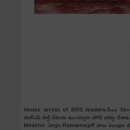
House arrest of BRS leaders:సీఎం రేవంత్ 
బీఆర్ఎస్ పార్టీ నేత‌ల‌ను ముంద‌స్తుగా హౌస్ అరెస్టు చేశా
Minister Jogu Ramanna)తో పాటు పలువురు బీఆర్ఎ