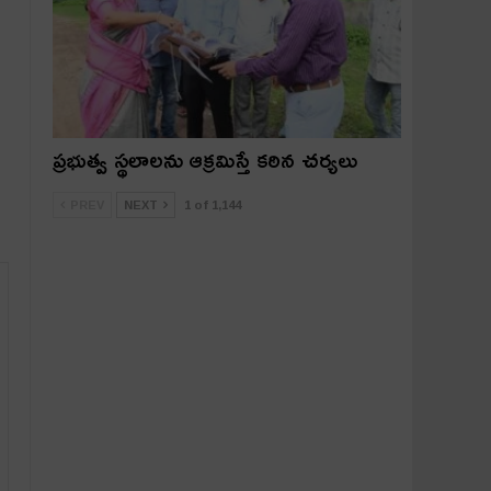
ప్రభుత్వ స్థలాలను ఆక్రమిస్తే కఠిన చర్యలు
PREV
NEXT
1 of 1,144