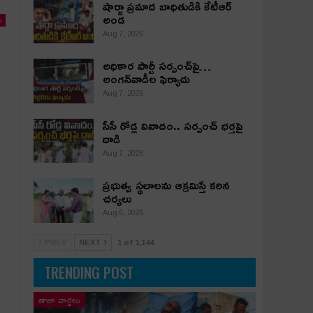
షార్జా ప్రమాద బాధితుడికి కేటీఆర్
అండ
ు
Aug 7, 2026
అధికార పార్టీ స‌ర్పంచ్‌పై…
అంగ‌న్‌వాడీల ఫిర్యాదు
Aug 7, 2026
సీసీ రోడ్ల వివాదం.. స‌ర్పంచ్ భ‌ర్త‌పై
దాడి
Aug 7, 2026
ప్రభుత్వ స్థలాలను ఆక్రమిస్తే కఠిన
చర్యలు
Aug 6, 2026
PREV
NEXT
1 of 1,144
TRENDING POST
తాజా వార్తలు