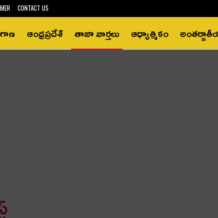
IMER
CONTACT US
ంగాణ
ఆంధ్రప్రదేశ్‌
తాజా వార్తలు
ఆధ్యాత్మికం
అంతర్జాత
్‌