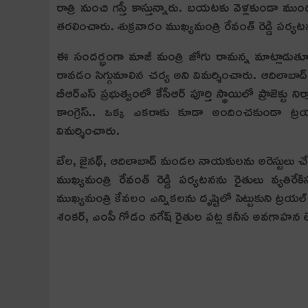
రాత్రి నుంచి గస్తీ కాస్తున్నారు. బయటకు వెళ్లకుండా ముందస్
తరలించారు. శుక్ర‌వారం ముఖ్య‌మంత్రి రేవంత్ రెడ్డి ప‌ర్య
ఈ సందర్భంగా మాజీ మంత్రి జోగు రామన్న మాట్లాడుతూ.. ఎన
రావడం సిగ్గుమాలిన చర్య అని విమర్శించారు. ఆదిలాబా
బీఆర్ఎస్ ప్రభుత్వంలో కేసీఆర్ పూర్తి స్థాయిలో ప్రాజెక్టు
కాంగ్రెస్.. ఒక్క ఎకరాకు కూడా అందించకుండా ట్ర
విమర్శించారు.
బేల‌, జైన‌థ్, ఆదిలాబాద్ మండల నాయకులను అరెస్టులు
ముఖ్యమంత్రి రేవంత్ రెడ్డి పర్యటనను రైతులు వ్యతిరే
ముఖ్యమంత్రి కేవలం ఎన్నికలను దృష్టిలో పెట్టుకుని ట్రయ
శంకర్, ఎంపీ గోడం నగేష్ రైతుల పట్ల కనీస అవగాహన 