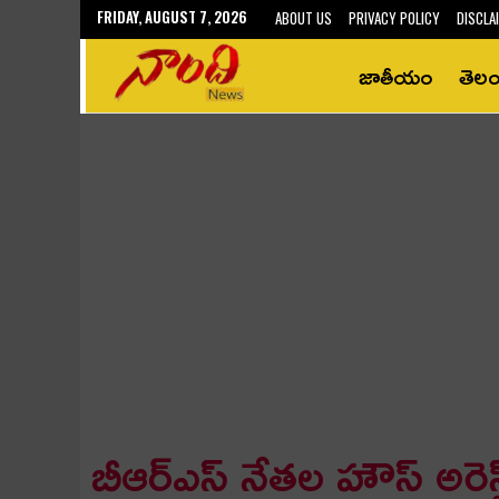
FRIDAY, AUGUST 7, 2026
ABOUT US
PRIVACY POLICY
DISCLA
జాతీయం
తెల
బీఆర్ఎస్ నేత‌ల హౌస్ అరెస్ట