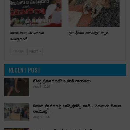
నిజానిజాలు తెలుసుకుని
రైలు ఢీకొని చిరుతపులి మృతి
మాట్లాడండి
PREV
NEXT
RECENT POST
రోడ్డు ప్రమాదంలో ఒకరికి గాయాలు
Aug 8, 2026
పేకాట స్థావరంపై టాస్క్‌ఫోర్స్ దాడి.. ఏడుగురు పేకాట
రాయుళ్లు…
Aug 8, 2026