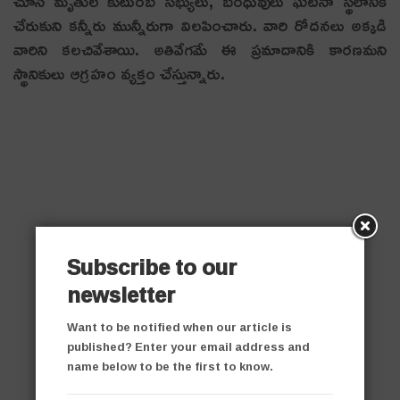
చూసి మృతుల కుటుంబ సభ్యులు, బంధువులు ఘటనా స్థలానికి
చేరుకుని కన్నీరు మున్నీరుగా విలపించారు. వారి రోదనలు అక్కడి
వారిని కలచివేశాయి. అతివేగమే ఈ ప్రమాదానికి కారణమని
స్థానికులు ఆగ్రహం వ్యక్తం చేస్తున్నారు.
Subscribe to our
newsletter
Want to be notified when our article is
published? Enter your email address and
name below to be the first to know.