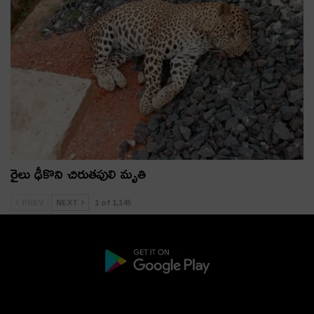
రైలు ఢీకొని చిరుతపులి మృతి
PREV
NEXT
1 of 1,145