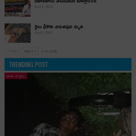
నిజానిజాలు తెలుసుకుని మాట్లాడండి
Aug 8, 2026
రైలు ఢీకొని చిరుతపులి మృతి
Aug 8, 2026
PREV
NEXT
1 of 1,145
TRENDING POST
తాజా వార్తలు