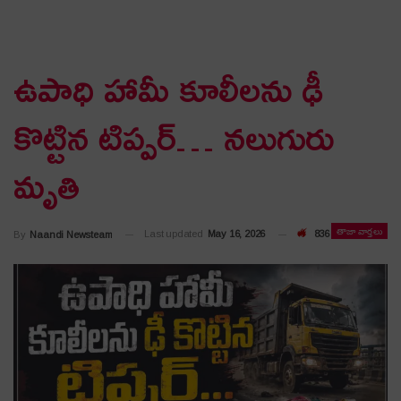
ఉపాధి హామీ కూలీల‌ను ఢీ
కొట్టిన టిప్ప‌ర్… న‌లుగురు
మృతి
తాజా వార్తలు
Last updated
May 16, 2026
836
By
Naandi Newsteam