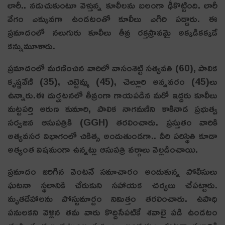
లారీ.. నడుచుకుంటూ వెళ్తున్న కూలీలను బలంగా ఢీకొట్టింది. లారీ
వేగం ఎక్కువగా ఉండటంతో కూలీలు ఎగిరి పడ్డారు. ఈ
ప్రమాదంలో నలుగురు కూలీలు తీవ్ర రక్తస్రావమై అక్కడికక్కడే
కన్నుమూశారు.
ప్రమాదంలో మ‌ర‌ణించిన వారిలో వాసంశెట్టి సత్యవతి (60), పాలిక
కృష్ణవేణి (35), చిట్టెమ్మ (45), చెల్లూరి అన్నవరం (45)లు
ఉన్నారు.ఈ దుర్ఘటనలో తీవ్రంగా గాయపడిన మరో ఇద్దరు కూలీలు
మట్టపర్తి అరుణ కుమారి, పాలిక నాగమణిని కాకినాడ ప్రభుత్వ
సర్వజన ఆసుపత్రికి (GGH) తరలించారు. ప్రస్తుతం వారికి
అత్యవసర విభాగంలో చికిత్స అందుతుండగా.. వీరి పరిస్థితి కూడా
అత్యంత విషమంగా ఉన్నట్లు ఆసుపత్రి వర్గాలు వెల్లడించాయి.
ప్రమాదం జరిగిన వెంటనే సమాచారం అందుకున్న పోలీసులు
ఘటనా స్థలానికి చేరుకుని సహాయక చర్యలు చేపట్టారు.
మృతదేహాలను పోస్టుమార్టం నిమిత్తం తరలించారు. ఉపాధి
పనులకని వెళ్లిన తమ వారు కొద్దిసేపటికే శవాలై పడి ఉండటం