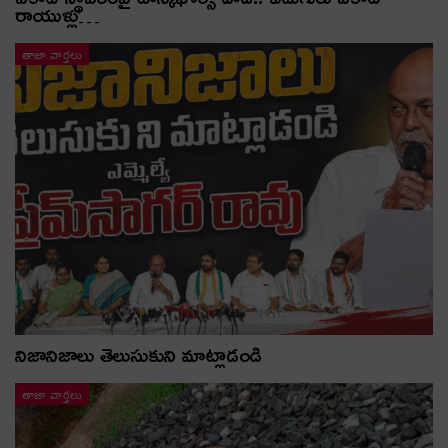
రాయుళ్లు…
తాజా వార్తలు
నిజానిజాలు తెలుసుకుని మాట్లాడండి
తాజా వార్తలు