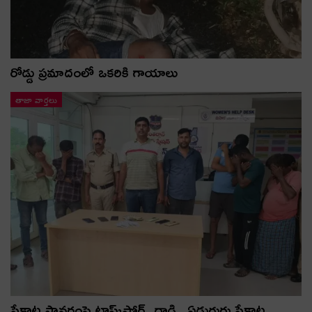
రోడ్డు ప్రమాదంలో ఒకరికి గాయాలు
తాజా వార్తలు
పేకాట స్థావరంపై టాస్క్‌ఫోర్స్ దాడి.. ఏడుగురు పేకాట