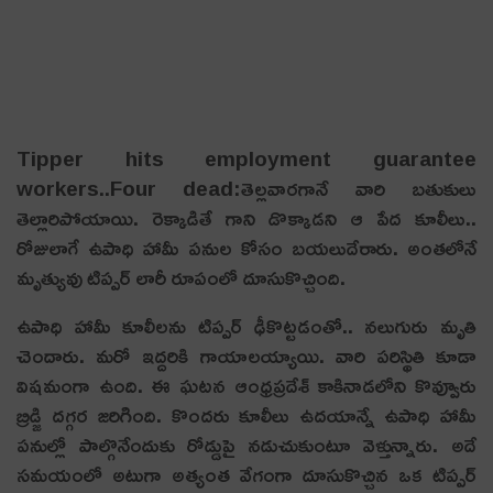
Tipper hits employment guarantee
workers..Four dead:తెల్లవారగానే వారి బతుకులు
తెల్లారిపోయాయి. రెక్కాడితే గాని డొక్కాడని ఆ పేద కూలీలు..
రోజులాగే ఉపాధి హామీ పనుల కోసం బయలుదేరారు. అంతలోనే
మృత్యువు టిప్పర్ లారీ రూపంలో దూసుకొచ్చింది.
ఉపాధి హామీ కూలీలను టిప్పర్ ఢీకొట్టడంతో.. నలుగురు మృతి
చెందారు. మరో ఇద్దరికి గాయాలయ్యాయి. వారి పరిస్థితి కూడా
విషమంగా ఉంది. ఈ ఘటన ఆంధ్రప్రదేశ్ కాకినాడలోని కొవ్వూరు
బ్రిడ్జి దగ్గర జరిగింది. కొందరు కూలీలు ఉదయాన్నే ఉపాధి హామీ
పనుల్లో పాల్గొనేందుకు రోడ్డుపై నడుచుకుంటూ వెళ్తున్నారు. అదే
సమయంలో అటుగా అత్యంత వేగంగా దూసుకొచ్చిన ఒక టిప్పర్