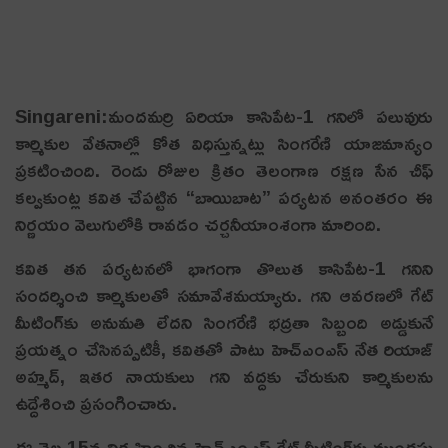
Singareni:మంద‌మ‌ర్రి ఏరియా కాసిపేట-1 గనిలో పలువురు
కార్మికుల వేతనాల్లో కోత విధిస్తున్నట్లు సింగరేణి యాజమాన్యం
ప్రకటించింది. రెండు రోజుల క్రితం తెలంగాణ రక్షణ సేన చీఫ్
కల్వకుంట్ల కవిత చేపట్టిన “బాయిబాట” పర్యటన అనంతరం ఈ
నిర్ణయం వెలుగులోకి రావడం చర్చనీయాంశంగా మారింది.
కవిత తన పర్యటనలో భాగంగా తొలుత కాసిపేట-1 గనిని
సందర్శించి కార్మికులతో సమావేశమయ్యారు. గని ఆవరణలో గేట్
మీటింగ్‌కు అనుమతి లేదని సింగరేణి భద్రతా సిబ్బంది అడ్డుకునే
ప్రయత్నం చేసినప్పటికీ, కవితతో పాటు హెచ్ఎంఎస్ నేత రియాజ్
అహ్మద్, ఇతర నాయకులు గని వద్దకు చేరుకుని కార్మికులను
ఉద్దేశించి ప్రసంగించారు.
ఈ నెల 15న నిర్వహించిన హెచ్ఎంఎస్ గేట్ మీటింగ్‌కు ముందస్తు