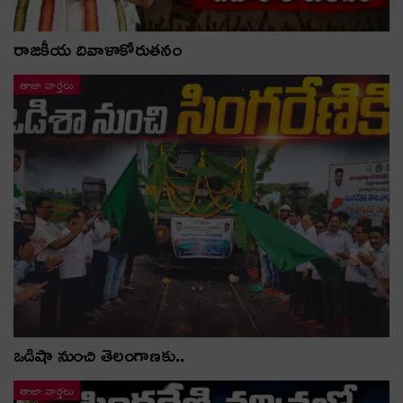
రాజకీయ దివాళాకోరుతనం
తాజా వార్తలు
ఒడిషా నుంచి తెలంగాణ‌కు..
తాజా వార్తలు