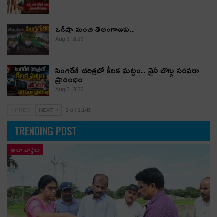
ఒడిషా నుంచి తెలంగాణ‌కు..
Aug 6, 2026
సింగరేణి చరిత్రలో కీలక ఘట్టం.. నైనీ బొగ్గు సరఫరా
ప్రారంభం
Aug 5, 2026
PREV
NEXT
1 of 1,143
TRENDING POST
తాజా వార్తలు