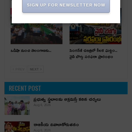
SIGN UP FOR NEWSLETTER NOW
తాజా వార్తలు
తాజా వార్తలు
ఒడిషా నుంచి తెలంగాణ‌కు..
సింగరేణి చరిత్రలో కీలక ఘట్టం..
నైనీ బొగ్గు సరఫరా ప్రారంభం
PREV
NEXT
RECENT POST
ప్రభుత్వ స్థలాలను ఆక్రమిస్తే కఠిన చర్యలు
Aug 6, 2026
రాజకీయ దివాళాకోరుతనం
Aug 6, 2026