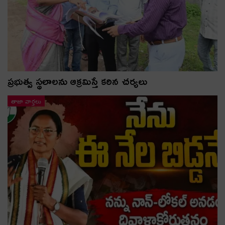
ప్రభుత్వ స్థలాలను ఆక్రమిస్తే కఠిన చర్యలు
తాజా వార్తలు