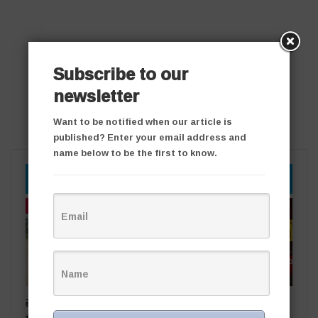
Subscribe to our
newsletter
Want to be notified when our article is
published? Enter your email address and
name below to be the first to know.
YOU MIGHT ALSO LIKE
తాజా వార్తలు
తాజా వార్తలు
ప్రభుత్వ స్థలాలను ఆక్రమిస్తే కఠిన
రాజకీయ దివాళాకోరుతనం
చర్యలు