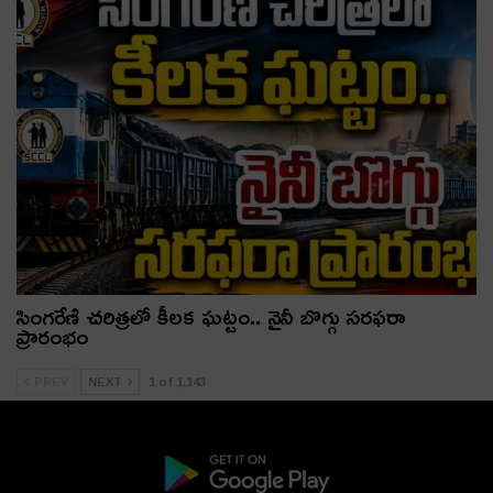
సింగరేణి చరిత్రలో కీలక ఘట్టం.. నైనీ బొగ్గు సరఫరా
ప్రారంభం
PREV
NEXT
1 of 1,143