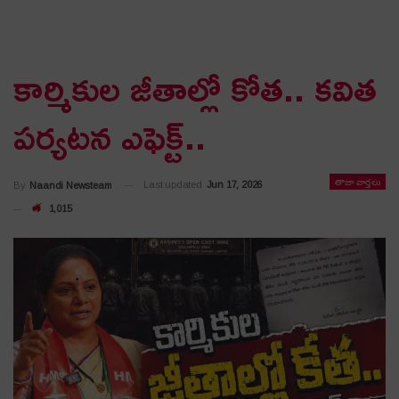
కార్మికుల జీతాల్లో కోత.. కవిత
పర్యటన ఎఫెక్ట్..
తాజా వార్తలు
Last updated
Jun 17, 2026
By
Naandi Newsteam
1,015