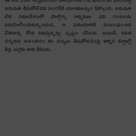
అనుమతి తీసుకోలేదని సింగరేణి యాజమాన్యం పేర్కొంది. అనుమతి
లేని సమావేశంలో పాల్గొన్న కార్మికులు పని గంటలను
వినియోగించుకున్నందున, ఆ సమయానికి సంబంధించిన
వేతనాన్ని కోత విధిస్తున్నట్లు స్పష్టం చేసింది. అయితే, కవిత
పర్యటన అనంతరం ఈ చర్యలు తీసుకోవడంపై కార్మిక వ‌ర్గాల్లో
తీవ్ర చ‌ర్చ‌కు దారి తీసింది.