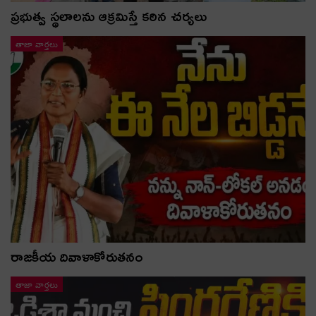
ప్రభుత్వ స్థలాలను ఆక్రమిస్తే కఠిన చర్యలు
తాజా వార్తలు
రాజకీయ దివాళాకోరుతనం
తాజా వార్తలు