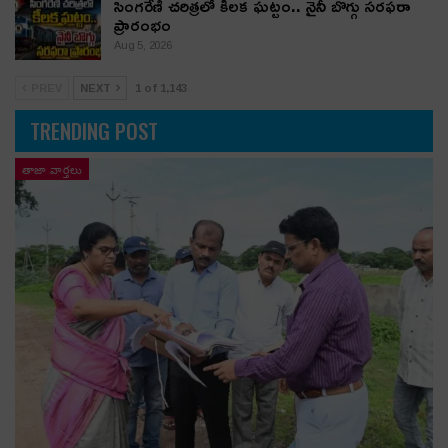
సింగరేణి చరిత్రలో కీలక ఘట్టం.. నైనీ బొగ్గు సరఫరా
ప్రారంభం
Aug 5, 2026
PREV
NEXT
1 of 1,143
TRENDING POST
తాజా వార్తలు