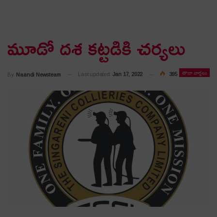
మూడో దశ కట్టడికి చర్యలు
తాజా వార్తలు
Last updated
Jan 17, 2022
395
By
Naandi Newsteam