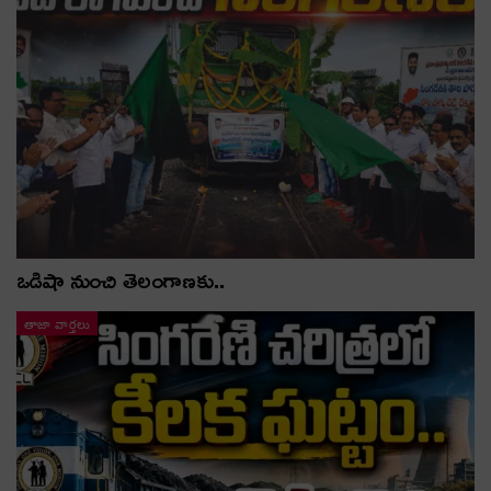
ఒడిషా నుంచి తెలంగాణ‌కు..
తాజా వార్తలు