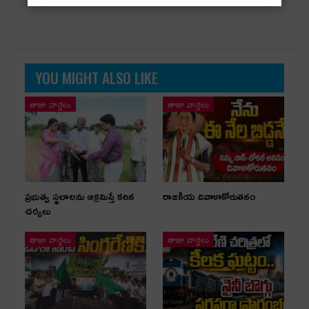
YOU MIGHT ALSO LIKE
తాజా వార్తలు
తాజా వార్తలు
ప్రభుత్వ స్థలాలను ఆక్రమిస్తే కఠిన
రాజకీయ దివాళాకోరుతనం
చర్యలు
తాజా వార్తలు
తాజా వార్తలు