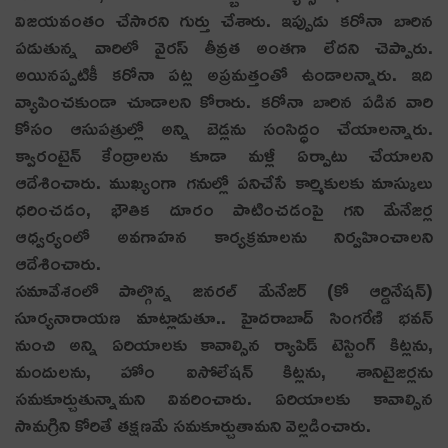
విజయవంతం చేసారని గుర్తు చేశారు. ఇప్పుడు కరోనా బారిన
పడుతున్న వారిలో వైరస్ తీవ్రత అంతగా లేదని చెప్పారు.
అయినప్పటికీ కరోనా పట్ల అప్రమత్తంతో ఉండాలన్నారు. ఇది
వ్యాపించకుండా చూడాలని కోరారు. కరోనా బారిన పడిన వారి
కోసం ఆసుపత్రుల్లో అన్ని బెడ్లను సంసిద్ధం చేయాలన్నారు.
క్వారంటైన్ కేంద్రాలను కూడా మళ్లీ ఏర్పాటు చేయాలని
ఆదేశించారు. ముఖ్యంగా గనుల్లో పనిచేసే కార్మికులకు మాస్కులు
ధరించడం, భౌతిక దూరం పాటించడంపై గని మేనేజర్ల
ఆధ్వర్యంలో అవగాహన కార్యక్రమాలను నిర్వహించాలని
ఆదేశించారు.
సమావేశంలో పాల్గొన్న జనరల్ మేనేజర్ (కో ఆర్డినేషన్)
సూర్యనారాయణ మాట్లాడుతూ.. హైదరాబాద్ సింగరేణి భవన్
నుంచి అన్ని ఏరియాలకు కావాల్సిన ర్యాపిడ్ టెస్టింగ్ కిట్లను,
మందులను, హోం ఐసోలేషన్ కిట్లను, శానిటైజర్లను
సమకూర్చుతున్నామని వివరించారు. ఏరియాలకు కావాల్సిన
సామగ్రిని కోరితే తక్షణమే సమకూర్చుతామని వెల్లడించారు.