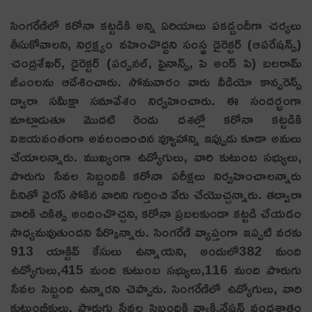
సింగరేణిలో కరోనా కట్టడికి అన్ని ఏరియాలు పకడ్బందీగా చర్యలు
తీసుకోవాలని, నిర్లక్ష్యం వహించొద్దని సంస్థ డైరెక్టర్ (ఆపరేషన్స్)
చంద్రశేఖర్, డైరెక్టర్ (పర్సనల్, ఫైనాన్స్, పి అండ్ పి) బలరామ్
జీఎంలను ఆదేశించారు. సోమవారం వారు వీడియో కాన్ఫరెన్స్
ద్వారా సమీక్షా సమావేశం నిర్వహించారు. ఈ సందర్భంగా
మాట్లాడుతూ మొదటి రెండు దశల్లో కరోనా కట్టడికి
విజయవంతంగా అవలంబించిన వ్యూహాన్ని ఇప్పుడు కూడా అమలు
చేయాలన్నారు. ముఖ్యంగా ఉద్యోగులు, వారి కుటుంబ సభ్యులు,
పొరుగు సేవల సిబ్బందికి కరోనా పరీక్షలు నిర్వహించాలన్నారు
దీనితో వైరస్ సోకిన వారిని గుర్తించి వేరు చేయొచ్చన్నారు. తద్వారా
వారికి చికిత్స అందించొచ్చని, కరోనా ప్రబలకుండా కట్టడి చేయడం
సాధ్యమవుతుందని పేర్కొన్నారు. సింగరేణి వ్యాప్తంగా ఇప్పటి వరకు
913 యాక్టివ్ కేసులు ఉన్నాయని, అందులో382 మంది
ఉద్యోగులు,415 మంది కుటుంబ సభ్యులు,116 మంది పొరుగు
సేవల సిబ్బంది ఉన్నారని చెప్పారు. సింగరేణిలో ఉద్యోగులు, వారి
కుటుంబీకులు, పొరుగు సేవల సిబ్బందికి వ్యాక్సినేషన్ వందశాతం