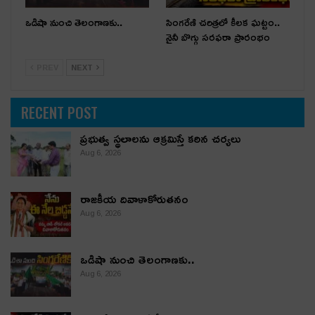
ఒడిషా నుంచి తెలంగాణ‌కు..
సింగరేణి చరిత్రలో కీలక ఘట్టం..
నైనీ బొగ్గు సరఫరా ప్రారంభం
PREV
NEXT
RECENT POST
ప్రభుత్వ స్థలాలను ఆక్రమిస్తే కఠిన చర్యలు
Aug 6, 2026
రాజకీయ దివాళాకోరుతనం
Aug 6, 2026
ఒడిషా నుంచి తెలంగాణ‌కు..
Aug 6, 2026