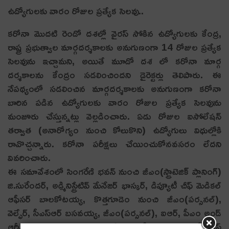
ఉద్యోగులకు వారం రోజుల ప్రత్యేక సెలవు..
కరోనా మొదటి రెండో దశల్లో వైరస్ సోకిన ఉద్యోగులకు కేంద్ర,
రాష్ట్ర ప్రభుత్వాల మార్గదర్శకాలకు అనుగుణంగా 14 రోజుల ప్రత్యేక
సెలవును ఇచ్చామని, అయితే మూడో దశ లో కరోనా మార్గ
దర్శకాలను కేంద్రం సడలించిందని డైరెక్టర్లు తెలిపారు. ఈ
నేపథ్యంలో సడలించిన మార్గదర్శకాలకు అనుగుణంగా కరోనా
బారిన పడిన ఉద్యోగులకు వారం రోజుల ప్రత్యేక సెలవును
మంజూరు చేస్తున్నట్లు వెల్లడించారు. ఏడు రోజుల ఐసోలేషన్
తర్వాత (అనారోగ్యం నుంచి కోలుకొని) ఉద్యోగులు విధుల్లోకి
రావొచ్చన్నారు. కరోనా పరీక్షలు చేయించుకోనవసరం లేదని
వివరించారు.
ఈ సమావేశంలో సింగరేణి భవన్ నుంచి జీఎం(స్ట్రాటెజిక్ ప్లానింగ్)
జి.సురేందర్, అడ్మినిస్ట్రేటివ్ మేనేజర్ భాస్కర్, డిప్యూటీ చీఫ్ మెడికల్
ఆఫీసర్ బాలకోటయ్య, కొత్తగూడెం నుంచి జీఎం(పర్సనల్),
వెల్ఫేర్, సీఎస్ఆర్ బసవయ్య, జీఎం(పర్సనల్), ఐఆర్, పీఎం అండ్
ఆర్సీ ఎ.ఆనందరావు, చీఫ్ మెడికల్ ఆఫీసర్ మంథా శ్రీనివాస్