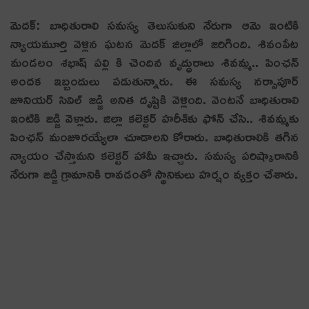
మెదక్: బాధితురాలి సమస్య తెలుసుకుని నేరుగా ఆమె ఇంటికి
న్యాయమూర్తి వెళ్లిన ఘటన మెదక్ జిల్లాలో జరిగింది. శివంపేట
మండలం శభాష్ పల్లి కి చెందిన వృద్ధురాలు శివమ్మ.. పింఛన్
అందక ఇబ్బందులు పడుతున్నారు. ఈ సమస్య నర్సాపూర్
జూనియర్ సివిల్ జడ్జి అనిత దృష్టికి వెళ్లింది. వెంటనే బాధితురాలి
ఇంటికి జడ్జి వెళ్లారు. జిల్లా కలెక్టర్ హరీశ్‌కు ఫోన్ చేసి.. శివమ్మకు
పింఛన్ మంజూరయ్యేలా చూడాలని కోరారు. బాధితురాలికి తగిన
న్యాయం చేస్తామని కలెక్టర్ హామీ ఇచ్చారు. సమస్య పరిష్కారానికి
నేరుగా జడ్జి గ్రామానికి రావడంతో స్థానికులు హర్షం వ్యక్తం చేశారు.