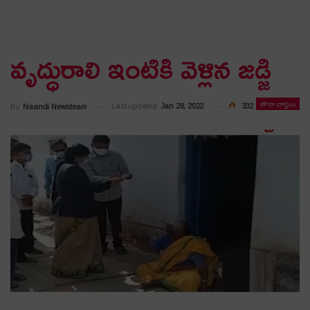
వృద్ధురాలి ఇంటికి వెళ్లిన జడ్జి
తాజా వార్తలు
Last updated
Jan 28, 2022
332
By
Naandi Newsteam