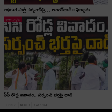
అధికార పార్టీ స‌ర్పంచ్‌పై… అంగ‌న్‌వాడీల ఫిర్యాదు
తాజా వార్తలు
సీసీ రోడ్ల వివాదం.. స‌ర్పంచ్ భ‌ర్త‌పై దాడి
PREV
NEXT
1 of 1,144