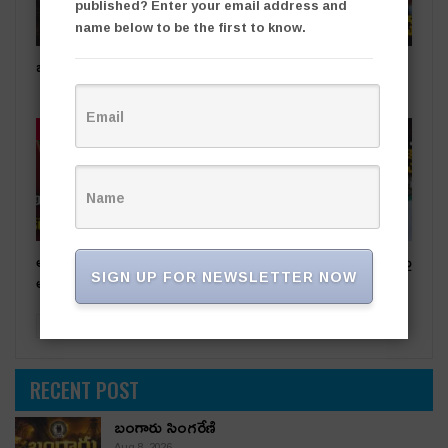
published? Enter your email address and
name below to be the first to know.
బంగారు సింగరేణి
షార్జా ప్రమాద బాధితుడికి కేటీఆర్
అండ
తాజా వార్తలు
తాజా వార్తలు
అధికార పార్టీ స‌ర్పంచ్‌పై…
సీసీ రోడ్ల వివాదం.. స‌ర్పంచ్ భ‌ర్త‌పై
SIGN UP FOR NEWSLETTER NOW
అంగ‌న్‌వాడీల ఫిర్యాదు
దాడి
PREV
NEXT
RECENT POST
బంగారు సింగరేణి
Aug 8, 2026