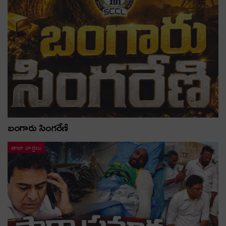
బంగారు సింగరేణి
తాజా వార్తలు