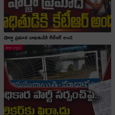
షార్జా ప్రమాద బాధితుడికి కేటీఆర్ అండ
తాజా వార్తలు