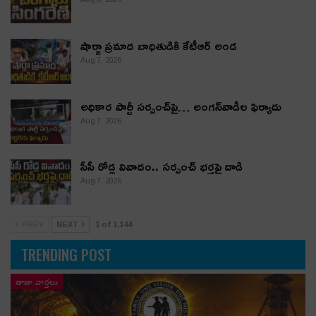
షార్జా ప్రమాద బాధితుడికి కేటీఆర్ అండ
Aug 7, 2026
అధికార పార్టీ స‌ర్పంచ్‌పై… అంగ‌న్‌వాడీల ఫిర్యాదు
Aug 7, 2026
సీసీ రోడ్ల వివాదం.. స‌ర్పంచ్ భ‌ర్త‌పై దాడి
Aug 7, 2026
PREV
NEXT
1 of 1,144
TRENDING POST
తాజా వార్తలు