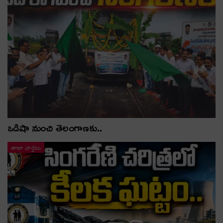
ఒడిషా నుంచి తెలంగాణ‌కు..
తాజా వార్తలు