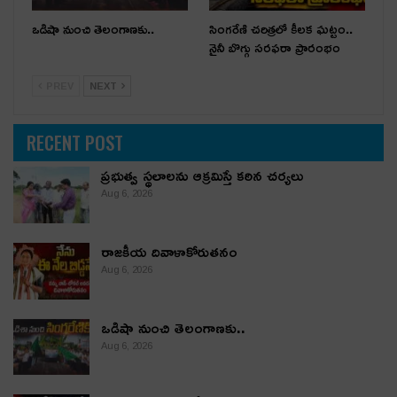
ఒడిషా నుంచి తెలంగాణ‌కు..
సింగరేణి చరిత్రలో కీలక ఘట్టం..
నైనీ బొగ్గు సరఫరా ప్రారంభం
PREV
NEXT
RECENT POST
ప్రభుత్వ స్థలాలను ఆక్రమిస్తే కఠిన చర్యలు
Aug 6, 2026
రాజకీయ దివాళాకోరుతనం
Aug 6, 2026
ఒడిషా నుంచి తెలంగాణ‌కు..
Aug 6, 2026