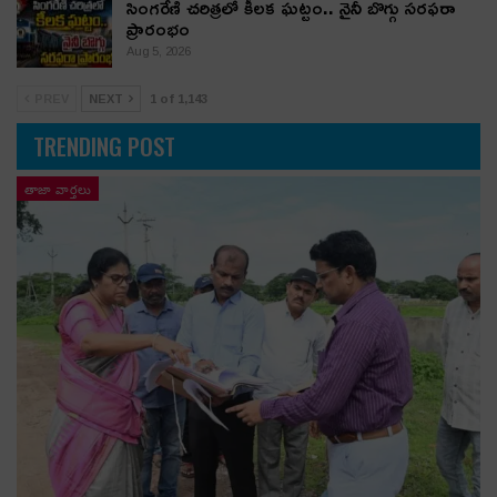
సింగరేణి చరిత్రలో కీలక ఘట్టం.. నైనీ బొగ్గు సరఫరా
ప్రారంభం
Aug 5, 2026
PREV
NEXT
1 of 1,143
TRENDING POST
తాజా వార్తలు