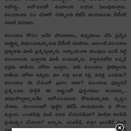
అవొద్దు.. ఆలోచ‌న‌తో ఉండాల‌ని ఆయ‌న పిలుపునిచ్చారు.
తెలంగాణ‌కు ఏం చేశారో చెప్పాల‌ని బీజేపీ నాయ‌కుల‌కు కేటీఆర్
స‌వాల్ విసిరారు.
తెలంగాణ కోసం అనేక పోరాటాలు, ఉద్య‌మాలు చేసి ప్ర‌త్యేక
రాష్ట్రాన్ని సాధించుకున్నామ‌ని కేటీఆర్ తెలిపారు. అలాంటి తెలంగాణ
పుట్టుక‌ను మోదీ ప్ర‌శ్నిస్తున్నారు. అన్యాయంగా త‌లుపులు బంద్ పెట్టి
తెలంగాణ‌ను ఇచ్చారని మోదీ అంటున్నారు. క‌ర్ణాట‌క‌లోని అప్ప‌ర్
భ‌ద్ర‌కు జాతీయ హోదా ఇచ్చారు. కానీ తెలంగాణ ప్రాజెక్టుల‌కు
జాతీయ హోదా ఇవ్వ‌రు. మా ప‌ట్ల ఇంత క‌క్ష‌, వివ‌క్ష ఎందుకు?
తెలంగాణ ఈ దేశంలో భాగం కాదా? తెలంగాణ పుట్టుక‌నే
ప్ర‌శ్నించిన పార్టీకి ఈ రాష్ట్రంలో పుట్ట‌గ‌తులు ఉండాల్నా..
త‌రిమికొట్టాల్నాఅనేది ఆలోచించాల‌ని కోరుతున్నానని స్ప‌ష్టం
చేశారు. తెలంగాణ‌లో పుట్టిన బీజేపీ నాయ‌కుల‌కు ఏ రోగం
వ‌చ్చింది. ఎంత‌సేపు మోదీ భ‌జ‌న చేయ‌డ‌మేనా? మోదీని నిల‌దీసే
ప్ర‌య‌త్నం చేయ‌రా? అన్నారు. యూపీకి, ఉత్త‌ర భార‌త్‌కే మోదీ
ప్ర‌ధాని మంత్రి. తెలంగాణ‌కు ఒక్క ప‌ని కూడా చేయ‌రు అని కేటీఆర్