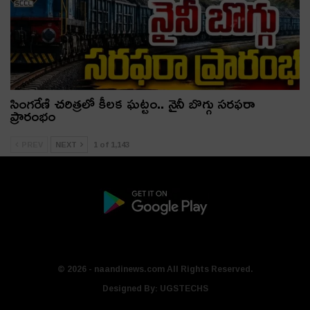
సింగరేణి చరిత్రలో కీలక ఘట్టం.. నైనీ బొగ్గు సరఫరా
ప్రారంభం
PREV
NEXT
1 of 1,143
© 2026 - naandinews.com All Rights Reserved.
Designed By:
UGSTECHS