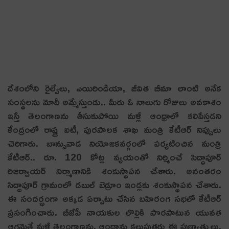
దేశంలోని రైల్వేలు, ఎయిరిండియా, జీవిత బీమా లాంటి అనేక
సంస్థ‌ల‌ను మోదీ అమ్మేస్తుండు.. మీరు ఓ నాలుగు రోజులు అవ‌కాశం
ఇస్తే తెలంగాణ‌ను తీసుకుపోయి మ‌ళ్లీ ఆంధ్రాలో క‌లిపేస్తడని
కేంద్రంలో రాష్ట్ర ఐటీ, పుర‌పాల‌క శాఖ మంత్రి కేటీఆర్ నిప్పులు
చెరిగారు. బాన్సువాడ నియోజ‌క‌వ‌ర్గంలో ప‌ర్య‌టించిన మంత్రి
కేటీఆర్.. రూ. 120 కోట్ల వ్య‌యంతో నిర్మించే సిద్ధాపూర్
రిజ‌ర్వాయ‌ర్ నిర్మాణానికి శంకుస్థాప‌న చేశారు. అనంత‌రం
సిద్దాపూర్ గ్రామంలో డ‌బుల్ బెడ్రూం ఇండ్ల‌కు శంకుస్థాప‌న చేశారు.
ఈ సంద‌ర్భంగా అక్క‌డ ఏర్పాటు చేసిన బ‌హిరంగ స‌భ‌లో కేటీఆర్
ప్ర‌సంగించారు. బీజేపీ నాయ‌కుల లొల్లికి పొర‌పాటున యువ‌త
ఆగ‌మైతే మ‌ళ్లీ తెలంగాణ‌ను, ఆంధ్రాను క‌లుపుత‌రు ఈ పుణ్యాత్ములు.