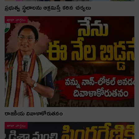
ప్రభుత్వ స్థలాలను ఆక్రమిస్తే కఠిన చర్యలు
తాజా వార్తలు
రాజకీయ దివాళాకోరుతనం
తాజా వార్తలు