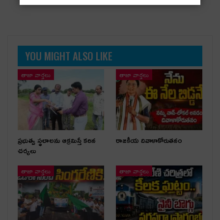
YOU MIGHT ALSO LIKE
తాజా వార్తలు
తాజా వార్తలు
ప్రభుత్వ స్థలాలను ఆక్రమిస్తే కఠిన
రాజకీయ దివాళాకోరుతనం
చర్యలు
తాజా వార్తలు
తాజా వార్తలు