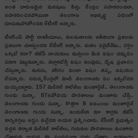
అంత దారుణ‌మైన మ‌న‌షులు వీళ్లు. కేంద్రం స‌హ‌క‌రించినా,
స‌హ‌క‌రించ‌క‌పోయినా తెలంగాణ అభివృద్ధి ప‌థంలో
దూసుకుపోతోంద‌ని కేటీఆర్ అన్నారు.
టీఆర్ఎస్ పార్టీ రాజ‌కీయాలు, కుల‌మ‌తాల‌కు అతీతంగా ప్ర‌జ‌ల‌ను
ప్ర‌జ‌లుగా చూస్తుంద‌ని కేటీఆర్ అన్నారు. మ‌తం ఏదైతేనేమి.. ర‌క్తం
ఒక్క‌టే క‌దా? బీజేపీ నాయ‌కులు ముస్లింల మీద విషం చిమ్మ‌డం
ప‌నిగా పెట్టుకున్నారు. తెల్లారిలేస్తే విషం నింపుడు, ద్వేష ప్ర‌చారం
చేస్తున్నారు. మ‌న‌సు, శ‌రీరం నిండా విషం త‌ప్ప‌, విష‌యం
లేదన్నారు. ఏడున్న‌రేండ్ల‌లో మోదీ తెలంగాణ‌కు ఏం ఇవ్వ‌లేదని
దుయ్య‌బ‌ట్టారు. 157 మెడిక‌ల్ కాలేజీలు మంజూరైతే.. తెలంగాణ‌కు
గుండు సున్నా. 87న‌వోద‌య పాఠ‌శాల‌లు మంజూరు చేస్తే..
తెలంగాణ‌కు గుండు సున్నా. కొత్తగా 8 ఐఐఎంలు మంజూరైతే
తెలంగాణ‌కు గుండు సున్నా. ఇందుకేనా మా కార్ల‌కు బీజేపీ
కార్య‌క‌ర్త‌లు అడ్డం వ‌చ్చేదని ఆయ‌న ప్ర‌శ్నించారు. కేసీఆర్ ప్ర‌భుత్వం
వ‌చ్చిన త‌ర్వాత మెడిక‌ల్ కాలేజీలు, గురుకుల పాఠ‌శాల‌లు మంజూరు
చేశామ‌ని ఆయ‌న ఈ సంద‌ర్భంగా గుర్తు చేశారు. ఆగ‌మాగం