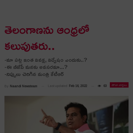
తెలంగాణ‌ను ఆంధ్ర‌లో
క‌లుపుత‌రు..
-మా ప‌ట్ల ఇంత వివ‌క్ష‌, విద్వేషం ఎందుకు..?
-ఈ బీజేపీ మ‌న‌కు అవ‌స‌ర‌మా...?
-నిప్పులు చెరిగిన మంత్రి కేటీఆర్
తాజా వార్తలు
Last updated
Feb 16, 2022
63
By
Naandi Newsteam