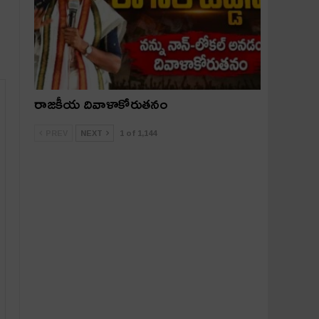
రాజకీయ దివాళాకోరుతనం
PREV
NEXT
1 of 1,144