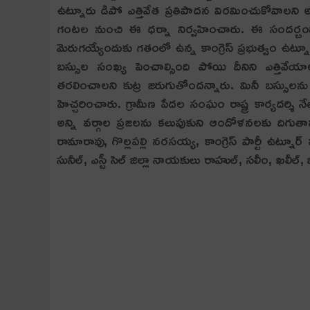
ఉట్నూరు డిపో ఎత్తివేత ప్ర‌తిపాద‌న విర‌మించుకోవాల‌
గంట‌ల నుంచి ఈ ధ‌ర్నా నిర్వ‌హించారు. ఈ సంద‌ర్బంగా
మెరుగ‌య్యేందుకు గ‌తంలో ఉన్న కాంగ్రెస్ ప్రభుత్వం ఉట్నూరు
బ‌స్సుల సంఖ్య పెంచాల్సింది పోయి దీనిని ఎత్తివేయ
తరలించాలని కుట్ర జరుగుతోందన్నారు. మినీ బ‌స్సుల‌ను 
హెచ్చ‌రించారు. గ్రామీణ పేదల సంఘం రాష్ట్ర కార్యదర్శి
అన్ని వ‌ర్గాల ప్ర‌జ‌ల‌ను క‌లుపుకుని ఆందోళ‌న‌ల‌కు ద
రామారావు, గొల్లపల్లి నరసయ్య, కాంగ్రెస్ పార్టీ ఉట్నూర్ మం
సునీల్, ఎస్టీ సెల్ జిల్లా నాయకులు రాహుల్, సలీం, ఖలీల్, 