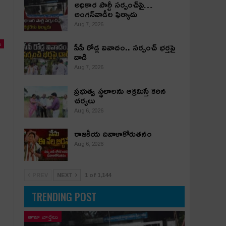
అధికార పార్టీ స‌ర్పంచ్‌పై…
అంగ‌న్‌వాడీల ఫిర్యాదు
Aug 7, 2026
సీసీ రోడ్ల వివాదం.. స‌ర్పంచ్ భ‌ర్త‌పై
ు
దాడి
Aug 7, 2026
ప్రభుత్వ స్థలాలను ఆక్రమిస్తే కఠిన
చర్యలు
Aug 6, 2026
రాజకీయ దివాళాకోరుతనం
Aug 6, 2026
PREV
NEXT
1 of 1,144
TRENDING POST
తాజా వార్తలు