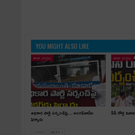
YOU MIGHT ALSO LIKE
తాజా వార్తలు
తాజా వార్తలు
అధికార పార్టీ స‌ర్పంచ్‌పై… అంగ‌న్‌వాడీల
సీసీ రోడ్ల వివాద
ఫిర్యాదు
PREV
NEXT