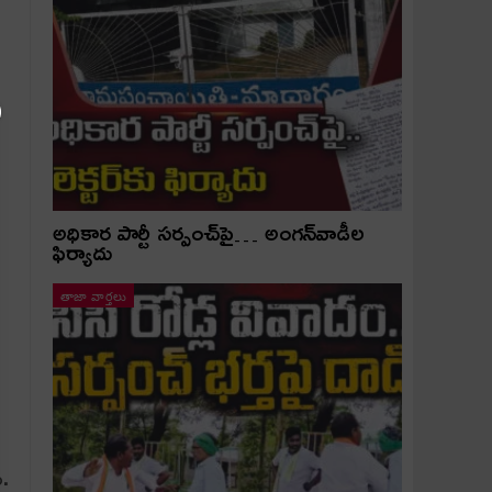
అధికార పార్టీ స‌ర్పంచ్‌పై… అంగ‌న్‌వాడీల
ఫిర్యాదు
తాజా వార్తలు
ు.