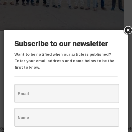
Subscribe to our newsletter
Want to be notified when our article is published?
Enter your email address and name below to be the
first to know.
ామ‌ని కాంగ్రెస్ పార్టీ వ‌ర్కింగ్ ప్రెసిడెంట్ వెడ‌మ బొజ్జు స్ప‌ష్టం చేశార