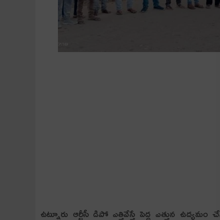
ఉట్నూరు ఆర్టీసీ డిపో ఎత్తివేస్తే పెద్ద ఎత్తున ఉద్య‌మం చేస్త