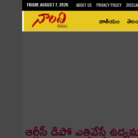
FRIDAY, AUGUST 7, 2026
ABOUT US
PRIVACY POLICY
DISCLA
జాతీయం
తెల
ఆర్టీసీ డిపో ఎత్తివేస్తే ఉద్య‌