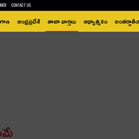
IMER
CONTACT US
ంగాణ
ఆంధ్రప్రదేశ్‌
తాజా వార్తలు
ఆధ్యాత్మికం
అంతర్జాత
మ‌మే