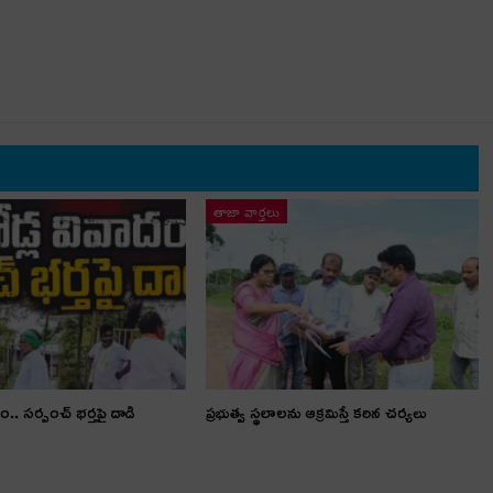
తాజా వార్తలు
ం.. స‌ర్పంచ్ భ‌ర్త‌పై దాడి
ప్రభుత్వ స్థలాలను ఆక్రమిస్తే కఠిన చర్యలు