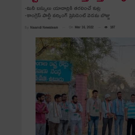
-మినీ బ‌స్సులు యాదాద్రికి త‌ర‌లించే కుట్ర‌
-కాంగ్రెస్ పార్టీ వ‌ర్కింగ్ ప్రెసిడెంట్ వెడ‌మ బొజ్జు
On
Mar 16, 2022
187
By
Naandi Newsteam