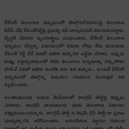
కేటీఆర్ తెలంగాణ ఉద్యమంలో పాల్గొనలేద‌న‌డంపై తెలంగాణ
పీసీసీ చీఫ్ రేవంత్‌రెడ్డిపై ప్ర‌భుత్వ విప్ బాల్కసుమ‌న్ విరుచుకుప‌డ్డారు.
ట్విట్ట‌ర్ వేదిక‌గా వ్యంగాస్త్రాలు సంధించారు. కేటీఆర్ తెలంగాణ
ఉద్య‌మం చేస్తున్న స‌మ‌యంలో ఓటుకు నోటు కేసు నిందితుడు
రేవంత్ రెడ్డి వేరే ప‌నిలో బిజీగా ఉన్నార‌ని ఎద్దేవా చేశారు. అప్పుడు
నువ్వు సమైక్యవాదులతో కలిసి తెలంగాణ ఉద్యమాన్ని వెన్నుపోటు
పొడిచే పనిలో బిజీగా ఉంటివి కదా అని అన్నారు.. అందుకే కేటీఆర్
ఉద్యమంలో పాల్గొన్న విషయం గమనించి ఉండవులే అని
వెల్ల‌డించారు.
అంత‌కుముందు ఆయ‌న మీడియాతో కాంగ్రెస్ పార్టీపై నిప్పులు
చెరిగారు. కాంగ్రెస్ నాయకులను చూసి తెలంగాణ సమాజం
నవ్వుకుంటుందన్నారు. కాంగ్రెస్ పార్టీ ని స్కామ్ గ్రెస్ పార్టీ గా ప్రజలు
చూస్తున్నారని ఆరోపించారు. అమరవీరుల స్థూపం గురించి
మాట్లాడే అర్హత మీకు ఉందా అని ఆయన ప్రశ్నించారు. గన్ పార్క్