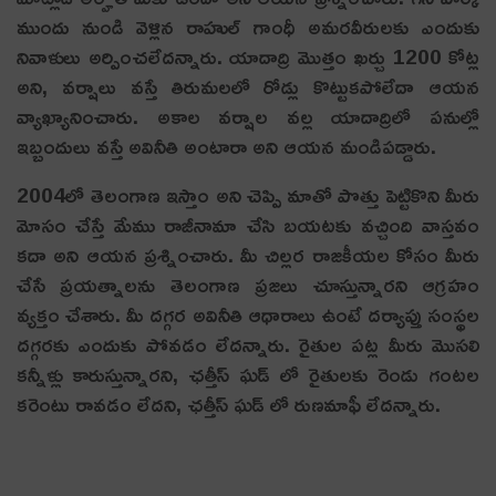
ముందు నుండి వెళ్లిన రాహుల్ గాంధీ అమరవీరులకు ఎందుకు
నివాళులు అర్పించలేదన్నారు. యాదాద్రి మొత్తం ఖర్చు 1200 కోట్ల
అని, వర్షాలు వస్తే తిరుమలలో రోడ్లు కొట్టుకపోలేదా ఆయన
వ్యాఖ్యానించారు. అకాల వర్షాల వల్ల యాదాద్రిలో పనుల్లో
ఇబ్బందులు వస్తే అవినీతి అంటారా అని ఆయన మండిపడ్డారు.
2004లో తెలంగాణ ఇస్తాం అని చెప్పి మాతో పొత్తు పెట్టికొని మీరు
మోసం చేస్తే మేము రాజీనామా చేసి బయటకు వచ్చింది వాస్తవం
కదా అని ఆయన ప్రశ్నించారు. మీ చిల్లర రాజకీయల కోసం మీరు
చేసే ప్రయత్నాలను తెలంగాణ ప్రజలు చూస్తున్నారని ఆగ్ర‌హం
వ్య‌క్తం చేశారు. మీ దగ్గర అవినీతి ఆధారాలు ఉంటే దర్యాప్తు సంస్థల
దగ్గరకు ఎందుకు పోవడం లేదన్నారు. రైతుల పట్ల మీరు మొసలి
కన్నీళ్లు కారుస్తున్నారని, ఛత్తీస్ ఘడ్ లో రైతులకు రెండు గంటల
కరెంటు రావడం లేదని, ఛత్తీస్ ఘడ్ లో రుణమాఫీ లేదన్నారు.