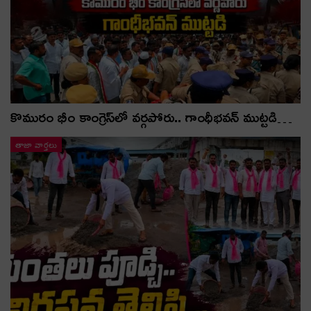
కొమురం భీం కాంగ్రెస్‌లో వర్గపోరు.. గాంధీభవన్ ముట్టడి…
తాజా వార్తలు