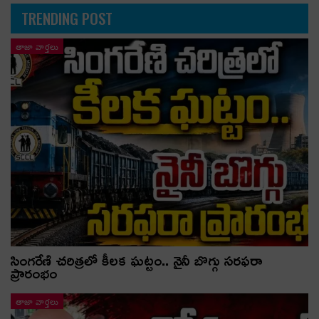
TRENDING POST
తాజా వార్తలు
సింగరేణి చరిత్రలో కీలక ఘట్టం.. నైనీ బొగ్గు సరఫరా
ప్రారంభం
తాజా వార్తలు