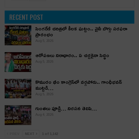
RECENT POST
సింగరేణి చరిత్రలో కీలక ఘట్టం.. నైనీ బొగ్గు సరఫరా
ప్రారంభం
Aug 5, 2026
ఆరోపణలు నిరాధారం.. ఏ చర్చకైనా సిద్ధం
Aug 5, 2026
కొమురం భీం కాంగ్రెస్‌లో వర్గపోరు.. గాంధీభవన్
ముట్టడి…
Aug 5, 2026
గుంతలు పూడ్చి… నిరసన తెలిపి…
Aug 4, 2026
PREV
NEXT
1 of 1,142