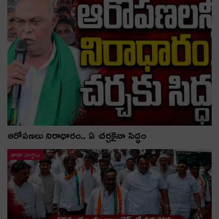
ఆరోపణలు నిరాధారం.. ఏ చర్చకైనా సిద్ధం
తాజా వార్తలు