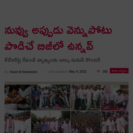
నువ్వు అప్పుడు వెన్నుపోటు
పొడిచే బిజీలో ఉన్న‌వ్‌
కేటీఆర్‌పై రేవంత్ వ్యాఖ్య‌ల‌కు బాల్క సుమ‌న్ కౌంట‌ర్
తాజా వార్తలు
Last updated
May 9, 2022
395
By
Naandi Newsteam