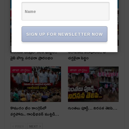
YOU MIGHT ALSO LIKE
తాజా వార్తలు
తాజా వార్తలు
SIGN UP FOR NEWSLETTER NOW
సింగరేణి చరిత్రలో కీలక ఘట్టం..
ఆరోపణలు నిరాధారం.. ఏ
నైనీ బొగ్గు సరఫరా ప్రారంభం
చర్చకైనా సిద్ధం
తాజా వార్తలు
తాజా వార్తలు
కొమురం భీం కాంగ్రెస్‌లో
గుంతలు పూడ్చి… నిరసన తెలిపి…
వర్గపోరు.. గాంధీభవన్ ముట్టడి…
PREV
NEXT