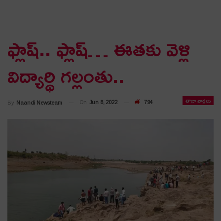
ఫ్లాష్‌.. ఫ్లాష్‌… ఈత‌కు వెళ్లి
విద్యార్థి గ‌ల్లంతు..
తాజా వార్తలు
On
Jun 8, 2022
794
By
Naandi Newsteam