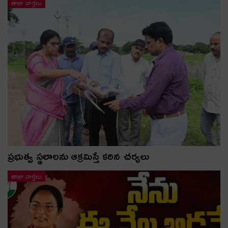
తాజా వార్తలు
ప్రభుత్వ స్థలాలను ఆక్రమిస్తే కఠిన చర్యలు
తాజా వార్తలు