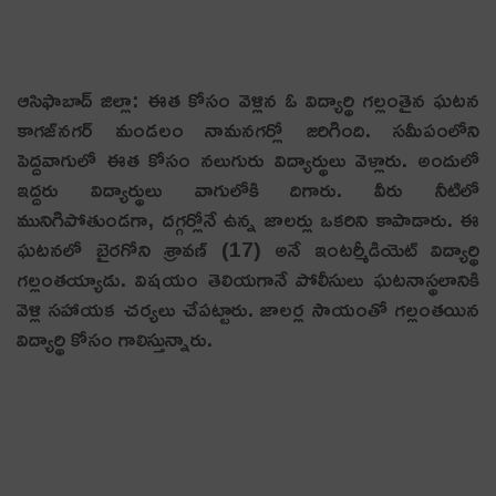
ఆసిఫాబాద్‌ జిల్లా: ఈత కోసం వెళ్లిన ఓ విద్యార్థి గ‌ల్లంతైన ఘ‌ట‌న
కాగజ్‌నగర్‌ మండలం నామనగర్లో జ‌రిగింది. సమీపంలోని
పెద్దవాగులో ఈత కోసం న‌లుగురు విద్యార్థులు వెళ్లారు. అందులో
ఇద్ద‌రు విద్యార్థులు వాగులోకి దిగారు. వీరు నీటిలో
మునిగిపోతుండ‌గా, ద‌గ్గ‌ర్లోనే ఉన్న జాల‌ర్లు ఒకరిని కాపాడారు. ఈ
ఘ‌ట‌న‌లో బైరగోని శ్రావణ్ (17) అనే ఇంట‌ర్మీడియెట్ విద్యార్థి
గ‌ల్లంత‌య్యాడు. విష‌యం తెలియ‌గానే పోలీసులు ఘ‌ట‌నాస్థ‌లానికి
వెళ్లి సహాయ‌క చ‌ర్య‌లు చేప‌ట్టారు. జాల‌ర్ల సాయంతో గ‌ల్లంత‌యిన
విద్యార్థి కోసం గాలిస్తున్నారు.