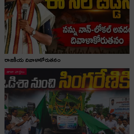
రాజకీయ దివాళాకోరుతనం
తాజా వార్తలు