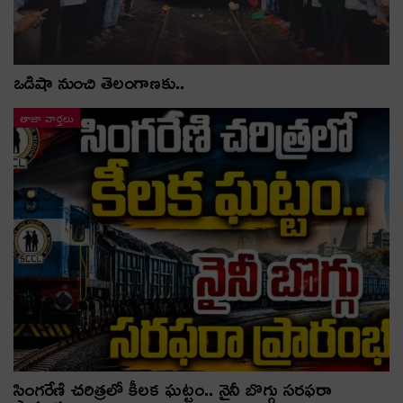
ఒడిషా నుంచి తెలంగాణ‌కు..
తాజా వార్తలు
సింగరేణి చరిత్రలో కీలక ఘట్టం.. నైనీ బొగ్గు సరఫరా