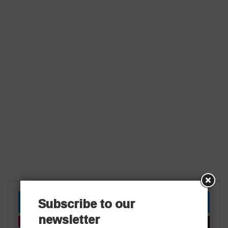
Subscribe to our
YOU MIGHT ALSO LIKE
newsletter
తాజా వార్తలు
తాజా వార్తలు