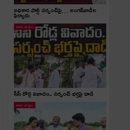
అధికార పార్టీ స‌ర్పంచ్‌పై… అంగ‌న్‌వాడీల
ఫిర్యాదు
తాజా వార్తలు
సీసీ రోడ్ల వివాదం.. స‌ర్పంచ్ భ‌ర్త‌పై దాడి
తాజా వార్తలు