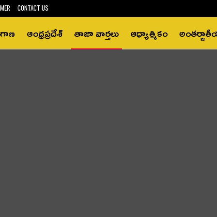
IMER
CONTACT US
ంగాణ
ఆంధ్రప్రదేశ్‌
తాజా వార్తలు
ఆధ్యాత్మికం
అంతర్జాత