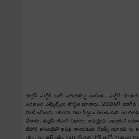
మ‌జ్లిస్ పార్టీకి భారీ ఎదురుదెబ్బ తాకింది. పార్టీకి చెం
ఎంఐఎం ఎమ్మెల్యేలు పార్టీని మారారు. 2020లో జరిగిన బీహ
పోటీ చేసింది. ఏకంగా ఐదు సీట్లను గెలుచుకుని సంచలనం 
చేరారు. మజ్లిస్ బీహార్ విభాగం అధ్యక్షుడు అఖ్తారుల్ ఇమాన్
బీహార్ అసెంబ్లీలో విపక్ష నాయకుడు తేజస్వీ యాదవ్ ను 
అస్ఫీ, అంజార్ నైమీ, సయ్యద్ రుక్నుద్దీన్ ఆర్జేడీ కండువా కప్