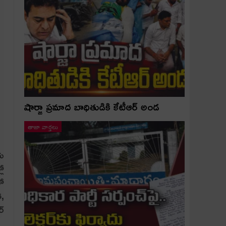
షార్జా ప్రమాద బాధితుడికి కేటీఆర్ అండ
తాజా వార్తలు
రు
లో
లో
త,
ర్