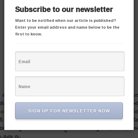
Subscribe to our newsletter
Want to be notified when our article is published?
Enter your email address and name below to be the
first to know.
దిన నలుగురు ఎమ్మెల్యేలు వేరే పార్టీలోకి జంప్ చేశారు. బీహార్లో నలుగు
ార్ అసెంబ్లీ ఎన్నికల్లో ఎంఐఎం మొదటి సారిగా 32 అసెంబ్లీ స్థానాల్
సృష్టించింది. అలా గెలిచిన ఐదుగురు ఎమ్మెల్యేలలో నలుగురు ఆర్జేడీ
SIGN UP FOR NEWSLETTER NOW
 తప్ప మిగిలిన నలుగురు ఎమ్మెల్యేలు ఆర్జేడీ పార్టీలో చేరారు. ఆర్జేడీ నే
కలిసిన తర్వాత వారు ఈ మేరకు నిర్ణయం తీసుకున్నారు. షానవాజ్, ఇజా
పుకున్నారు.