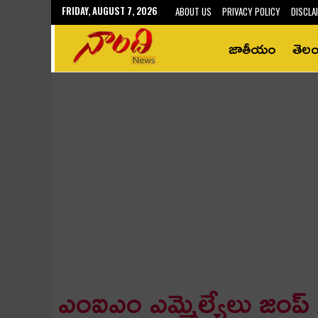
FRIDAY, AUGUST 7, 2026
ABOUT US
PRIVACY POLICY
DISCLA
జాతీయం
తెల
ఎంఐఎం ఎమ్మెల్యేలు జంప్