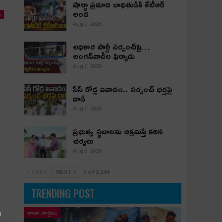
షార్జా ప్రమాద బాధితుడికి కేటీఆర్
అండ
ు
Aug 7, 2026
అధికార పార్టీ స‌ర్పంచ్‌పై…
అంగ‌న్‌వాడీల ఫిర్యాదు
Aug 7, 2026
సీసీ రోడ్ల వివాదం.. స‌ర్పంచ్ భ‌ర్త‌పై
దాడి
Aug 7, 2026
ప్రభుత్వ స్థలాలను ఆక్రమిస్తే కఠిన
చర్యలు
Aug 6, 2026
PREV
NEXT
1 of 1,144
TRENDING POST
తాజా వార్తలు