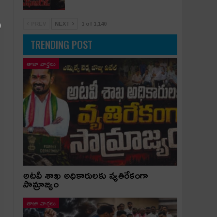
PREV
NEXT
1 of 1,140
TRENDING POST
తాజా వార్తలు
అట‌వీ శాఖ అధికారుల‌కు వ్య‌తిరేకంగా
సామ్రాజ్యం
తాజా వార్తలు