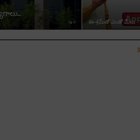
యోగాలు..
ఈ-శ్ర‌మ్‌తో ఎంతో మేలు
0