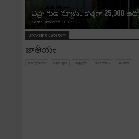
విప్రో గుడ్‌ న్యూస్‌.. కొత్తగా 25,000 ఉద్
Naandi Newsteam
Dec 2, 2021
Browsing Category
జాతీయం
అంతర్జాతీయం
ఆధ్యాత్మికం
ఆంధ్రప్రదేశ్‌
తాజా వార్తలు
తెలంగాణ