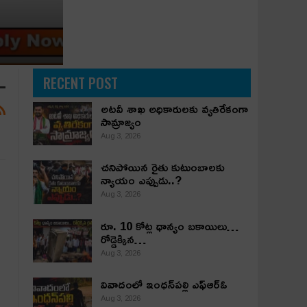
RECENT POST
అట‌వీ శాఖ అధికారుల‌కు వ్య‌తిరేకంగా
సామ్రాజ్యం
Aug 3, 2026
చ‌నిపోయిన రైతు కుటుంబాల‌కు
న్యాయం ఎప్పుడు..?
Aug 3, 2026
రూ. 10 కోట్ల ధాన్యం బ‌కాయిలు…
రోడ్డెక్కిన…
Aug 3, 2026
వివాదంలో ఇంధన్‌పల్లి ఎఫ్ఆర్ఓ
Aug 3, 2026