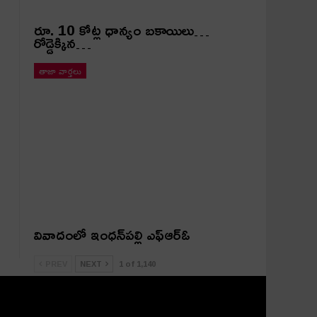
రూ. 10 కోట్ల ధాన్యం బ‌కాయిలు…
రోడ్డెక్కిన…
తాజా వార్తలు
వివాదంలో ఇంధన్‌పల్లి ఎఫ్ఆర్ఓ
PREV
NEXT
1 of 1,140