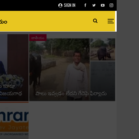
SIGN IN
ీయం
జాతీయం
ను కూడా
 విజ‌య‌గాథ
పాలు ఇవ్వడం లేదని గేదెపై ఫిర్యాదు