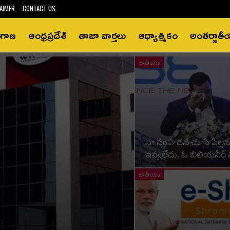
AIMER
CONTACT US
ంగాణ
ఆంధ్రప్రదేశ్‌
తాజా వార్తలు
ఆధ్యాత్మికం
అంతర్జాత
జాతీయం
నా సంపాదన చూసి పిల్ల
ఇవ్వలేదు. ఓ బిలియ‌నీర్
జాతీయం