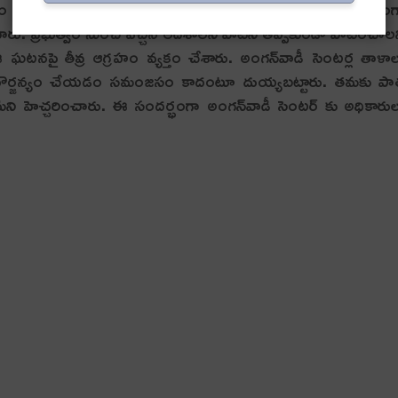
తం వాటిని తీసుకునేందుకు నిరాక‌రించారు. ఈ నేప‌థ్యంలో ఖ‌చ్చితం
ంచారు. ప్ర‌భుత్వం నుంచి వ‌చ్చిన ఆదేశాల‌ని వాటిని త‌ప్ప‌కుండా పాటించాల‌
ఘ‌ట‌న‌పై తీవ్ర ఆగ్ర‌హం వ్య‌క్తం చేశారు. అంగ‌న్‌వాడీ సెంట‌ర్ల తాళా
లా దౌర్జ‌న్యం చేయ‌డం స‌మంజ‌సం కాదంటూ దుయ్య‌బ‌ట్టారు. త‌మకు ప
టామ‌ని హెచ్చ‌రించారు. ఈ సంద‌ర్భంగా అంగ‌న్‌వాడీ సెంట‌ర్ కు అధికారు