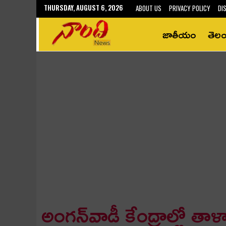
THURSDAY, AUGUST 6, 2026
ABOUT US
PRIVACY POLICY
DI
జాతీయం
తెల
అంగ‌న్‌వాడీ కేంద్రాల్లో తాళ