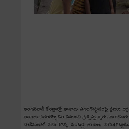
అంగ‌న్‌వాడీ కేంద్రాల్లో తాళాలు ప‌గ‌ల‌గొట్ట‌డంపై ప్ర‌జ‌లు ఆగ
తాళాలు ప‌గ‌ల‌గొట్ట‌డం ఏమిట‌ని ప్ర‌శ్నిస్తున్నారు. తాం
పోలీసుల‌తో స‌హా కొన్ని సెంట‌ర్ల తాళాలు ప‌గ‌ల‌గొట్టా