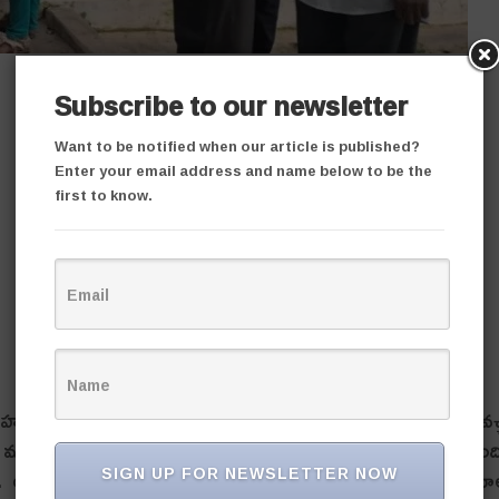
Subscribe to our newsletter
Want to be notified when our article is published?
Enter your email address and name below to be the
first to know.
్ర‌హం వ్య‌క్తం చేస్తున్నారు. అధికారులు త‌మ ఇష్టారాజ్యంగా సెంట‌ర్ల‌కు వ‌చ్
డూరు మండ‌లం మాదారం టౌన్షిప్‌లో శ‌నివారం ఎంపీడీవో, ఐసీడీఎస్ సిబ్బంద
SIGN UP FOR NEWSLETTER NOW
రు. అంగ‌న్‌వాడీ కేంద్రాల‌కు కొత్త తాళాలు వేసి వాటిని మ‌హిళా సంఘ