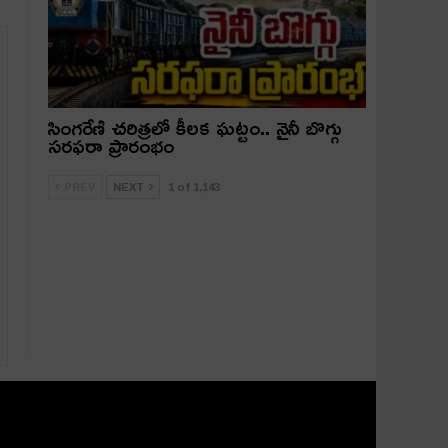
సింగరేణి చరిత్రలో కీలక ఘట్టం.. నైనీ బొగ్గు
సరఫరా ప్రారంభం
PREV
NEXT
1 of 1,143