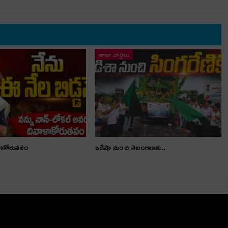
తాజా వార్తలు
ళాకోరుతనం
ఒడిషా నుంచి తెలంగాణ‌కు..