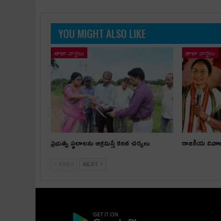
YOU MIGHT ALSO LIKE
తాజా వార్తలు
తాజా వార్తలు
ప్రభుత్వ స్థలాలను ఆక్రమిస్తే కఠిన చర్యలు
రాజకీయ దివా
PREV
NEXT