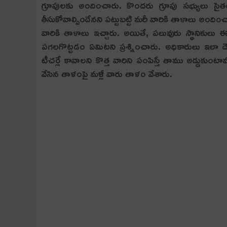
గ్రూపుల‌కు అందించారు. కొంద‌రు గ్రూపు స‌భ్యులు సై
తీసుకోవాల్సిందేన‌ని ప‌ట్టుబ‌ట్టి మ‌రీ వారికి తాళాలు అంది
వారికి తాళాలు ఇచ్చారు. అయితే, ప‌లువురు స్థానికులు ఈ 
ప‌గ‌లగొట్ట‌డం ఏమిట‌ని ప్ర‌శ్నించారు. అధికారులు ఇ
టీచ‌ర్లే కావాల‌ని కొత్త వారిని పంపిస్తే తాము అడ్డుకుం
వేసిన తాళంపై మ‌ళ్లీ వారు తాళం వేశారు.