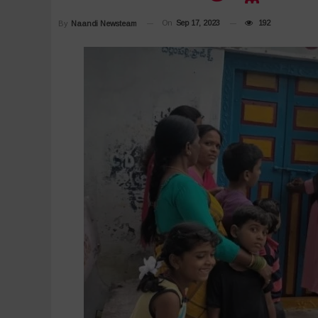
On
Sep 17, 2023
192
By
Naandi Newsteam