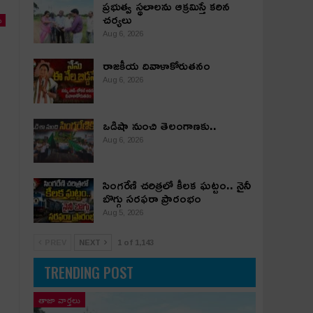
ప్రభుత్వ స్థలాలను ఆక్రమిస్తే కఠిన
చర్యలు
ు
Aug 6, 2026
రాజకీయ దివాళాకోరుతనం
Aug 6, 2026
ఒడిషా నుంచి తెలంగాణ‌కు..
Aug 6, 2026
సింగరేణి చరిత్రలో కీలక ఘట్టం.. నైనీ
బొగ్గు సరఫరా ప్రారంభం
Aug 5, 2026
PREV
NEXT
1 of 1,143
TRENDING POST
తాజా వార్తలు