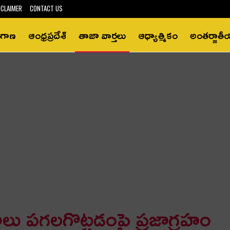
SCLAIMER
CONTACT US
ంగాణ
ఆంధ్రప్రదేశ్‌
తాజా వార్తలు
ఆధ్యాత్మికం
అంతర్జాత
ాలు ప‌గ‌ల‌గొట్ట‌డంపై ప్రజాగ్ర‌హం