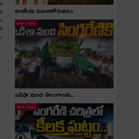
గా
రాజకీయ దివాళాకోరుతనం
ని
లు
తాజా వార్తలు
ాత
లు
ఒడిషా నుంచి తెలంగాణ‌కు..
తాజా వార్తలు