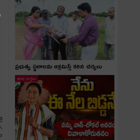
ప్రభుత్వ స్థలాలను ఆక్రమిస్తే కఠిన చర్యలు
తాజా వార్తలు
చి
ి,
ాల